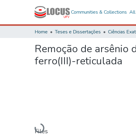
Communities & Collections
Al
Home
Teses e Dissertações
Remoção de arsênio d
ferro(III)-reticulada
Loading...
Files