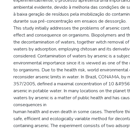
experimentalmente, o processo apresenta uma importância
ambiental evidente, devido à melhoria das condições de 
à baixa geração de resíduos pela imobilização do contamin
durante sua pré-concentração em ensaios de dessorção.
This study initially addresses the problems of arsenic cont
effect and consequence on organisms. Biopolymers and thei
the decontamination of waters, together witch removal of 
waters by adsorption, employing chitosan and its derivativ
considered. Contamination of waters by arsenic is a subjec
environmental importance since it is viewed as one of the
to organisms. Due to the health risk, world environmenta
reconsider arsenic limits in water. In Brazil, CONAMA, by 
357/2005, defined a maximal concentration of 10 &#956;
arsenic in potable water. In many locations on the planet 
waters by arsenic is a matter of public health and has cau
consequences in
human health and even death in some cases. Therefore th
safe, efficient and ecologically variable method for decon
containing arsenic. The experiment consists of two adsor