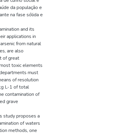
 de cunho social e
saúde da população e
ante na fase sólida e
amination and its
r applications in
arsenic from natural
es, are also
t of great
 most toxic elements
l departments must
means of resolution
g L-1 of total
the contamination of
sed grave
is study proposes a
tamination of waters
ption methods, one