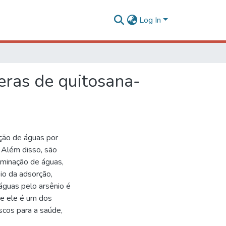
Log In
eras de quitosana-
ação de águas por
 Além disso, são
aminação de águas,
io da adsorção,
águas pelo arsênio é
ue ele é um dos
scos para a saúde,