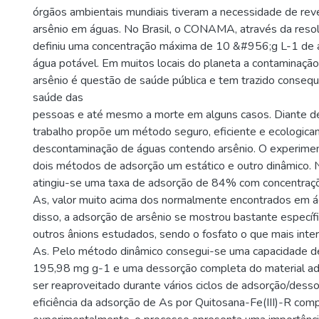
órgãos ambientais mundiais tiveram a necessidade de reve
arsênio em águas. No Brasil, o CONAMA, através da res
definiu uma concentração máxima de 10 &#956;g L-1 de a
água potável. Em muitos locais do planeta a contaminaçã
arsênio é questão de saúde pública e tem trazido consequ
saúde das
pessoas e até mesmo a morte em alguns casos. Diante de
trabalho propõe um método seguro, eficiente e ecologicam
descontaminação de águas contendo arsênio. O experime
dois métodos de adsorção um estático e outro dinâmico.
atingiu-se uma taxa de adsorção de 84% com concentra
As, valor muito acima dos normalmente encontrados em á
disso, a adsorção de arsênio se mostrou bastante específ
outros ânions estudados, sendo o fosfato o que mais inte
As. Pelo método dinâmico consegui-se uma capacidade d
195,98 mg g-1 e uma dessorção completa do material a
ser reaproveitado durante vários ciclos de adsorção/dess
eficiência da adsorção de As por Quitosana-Fe(III)-R com