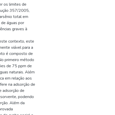
r os limites de
olução 357/2005,
rsênio total em
o de águas por
ências graves à
ste contexto, este
ente viável para a
nto é composto de
 No primeiro método
ções de 75 ppm de
guas naturais. Além
ica em relação aos
rfere na adsorção de
e adsorção de
dsorvente, podendo
orção. Além da
provada