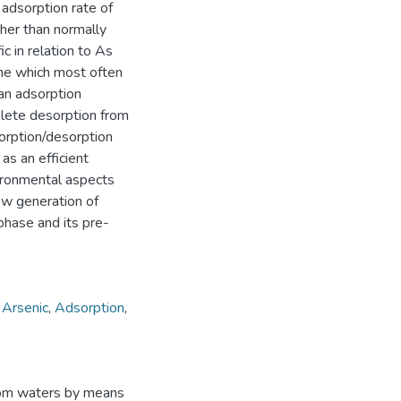
 adsorption rate of
her than normally
ic in relation to As
one which most often
an adsorption
lete desorption from
orption/desorption
as an efficient
ironmental aspects
ow generation of
phase and its pre-
,
Arsenic
,
Adsorption
,
rom waters by means