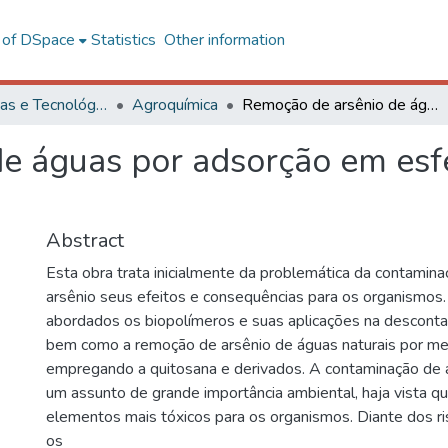
l of DSpace
Statistics
Other information
Ciências Exatas e Tecnológicas
Agroquímica
Remoção de arsênio de águas por adsorção em esferas de quitosana-ferro(III)-reticulada
e águas por adsorção em esf
Abstract
Esta obra trata inicialmente da problemática da contamin
arsênio seus efeitos e consequências para os organismos.
abordados os biopolímeros e suas aplicações na descont
bem como a remoção de arsênio de águas naturais por me
empregando a quitosana e derivados. A contaminação de 
um assunto de grande importância ambiental, haja vista q
elementos mais tóxicos para os organismos. Diante dos ri
os