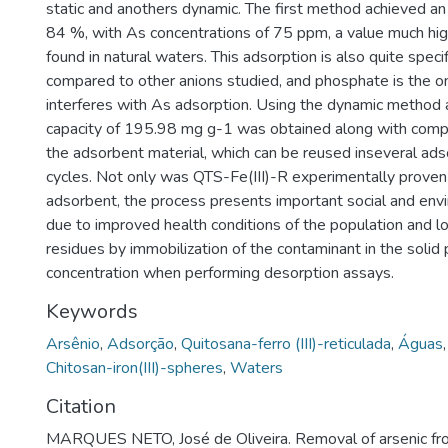
static and anothers dynamic. The first method achieved an
84 %, with As concentrations of 75 ppm, a value much hig
found in natural waters. This adsorption is also quite specif
compared to other anions studied, and phosphate is the 
interferes with As adsorption. Using the dynamic method 
capacity of 195.98 mg g-1 was obtained along with comp
the adsorbent material, which can be reused inseveral ads
cycles. Not only was QTS-Fe(III)-R experimentally proven 
adsorbent, the process presents important social and env
due to improved health conditions of the population and l
residues by immobilization of the contaminant in the solid 
concentration when performing desorption assays.
Keywords
Arsênio
,
Adsorção
,
Quitosana-ferro (III)-reticulada
,
Águas
Chitosan-iron(III)-spheres
,
Waters
Citation
MARQUES NETO, José de Oliveira. Removal of arsenic f