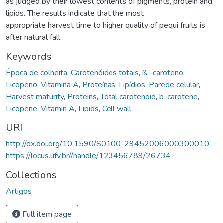
as judged by their lowest contents of pigments, protein and
lipids. The results indicate that the most
appropriate harvest time to higher quality of pequi fruits is
after natural fall.
Keywords
Época de colheita
,
Carotenóides totais
,
ß -caroteno
,
Licopeno
,
Vitamina A
,
Proteínas
,
Lipídios
,
Parede celular
,
Harvest maturity
,
Proteins
,
Total carotenoid
,
b-carotene
,
Licopene
,
Vitamin A
,
Lipids
,
Cell wall
URI
http://dx.doi.org/10.1590/S0100-29452006000300010
https://locus.ufv.br//handle/123456789/26734
Collections
Artigos
Full item page