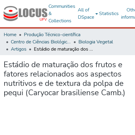
Communities
All of
Oth
&
Statistics
DSpace
inform
Collections
Home
Produção Técnico-científica
Centro de Ciências Biológicas e da Saúde
Biologia Vegetal
Artigos
Estádio de maturação dos frutos e fatores relacionados aos aspectos nutritivos e de textura da polpa de pequi (Caryocar brasiliense Camb.)
Estádio de maturação dos frutos e
fatores relacionados aos aspectos
nutritivos e de textura da polpa de
pequi (Caryocar brasiliense Camb.)