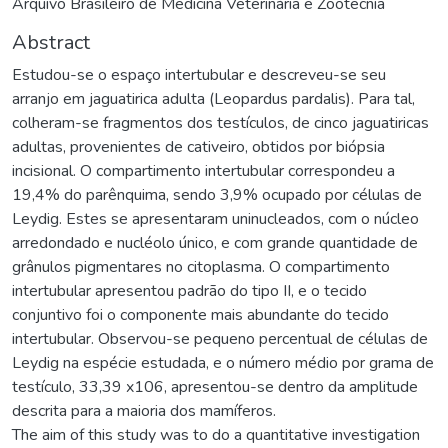
Arquivo Brasileiro de Medicina Veterinária e Zootecnia
Abstract
Estudou-se o espaço intertubular e descreveu-se seu
arranjo em jaguatirica adulta (Leopardus pardalis). Para tal,
colheram-se fragmentos dos testículos, de cinco jaguatiricas
adultas, provenientes de cativeiro, obtidos por biópsia
incisional. O compartimento intertubular correspondeu a
19,4% do parênquima, sendo 3,9% ocupado por células de
Leydig. Estes se apresentaram uninucleados, com o núcleo
arredondado e nucléolo único, e com grande quantidade de
grânulos pigmentares no citoplasma. O compartimento
intertubular apresentou padrão do tipo II, e o tecido
conjuntivo foi o componente mais abundante do tecido
intertubular. Observou-se pequeno percentual de células de
Leydig na espécie estudada, e o número médio por grama de
testículo, 33,39 x106, apresentou-se dentro da amplitude
descrita para a maioria dos mamíferos.
The aim of this study was to do a quantitative investigation