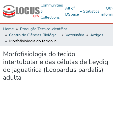
Communities
All of
Oth
&
Statistics
DSpace
inform
Collections
Home
Produção Técnico-científica
Centro de Ciências Biológicas e da Saúde
Veterinária
Artigos
Morfofisiologia do tecido intertubular e das células de Leydig de jaguatirica (Leopardus pardalis) adulta
Morfofisiologia do tecido
intertubular e das células de Leydig
de jaguatirica (Leopardus pardalis)
adulta