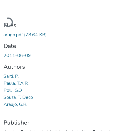
Loading...
Files
artigo.pdf
(78.64 KB)
Date
2011-06-09
Authors
Sarti, P.
Paula, T.A.R.
Polli, G.O.
Souza, T. Deco
Araujo, G.R.
Publisher