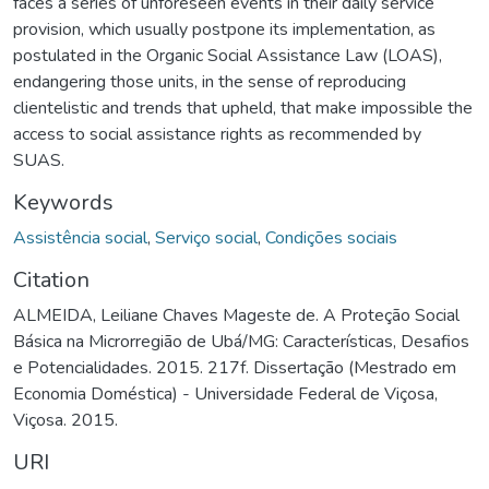
faces a series of unforeseen events in their daily service
provision, which usually postpone its implementation, as
postulated in the Organic Social Assistance Law (LOAS),
endangering those units, in the sense of reproducing
clientelistic and trends that upheld, that make impossible the
access to social assistance rights as recommended by
SUAS.
Keywords
Assistência social
,
Serviço social
,
Condições sociais
Citation
ALMEIDA, Leiliane Chaves Mageste de. A Proteção Social
Básica na Microrregião de Ubá/MG: Características, Desafios
e Potencialidades. 2015. 217f. Dissertação (Mestrado em
Economia Doméstica) - Universidade Federal de Viçosa,
Viçosa. 2015.
URI