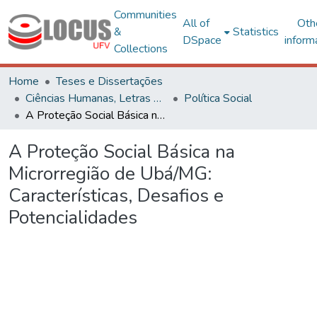
Communities
All of
Oth
&
Statistics
DSpace
inform
Collections
Home
Teses e Dissertações
Ciências Humanas, Letras e Artes
Política Social
A Proteção Social Básica na Microrregião de Ubá/MG: Características, Desafios e Potencialidades
A Proteção Social Básica na
Microrregião de Ubá/MG:
Características, Desafios e
Potencialidades