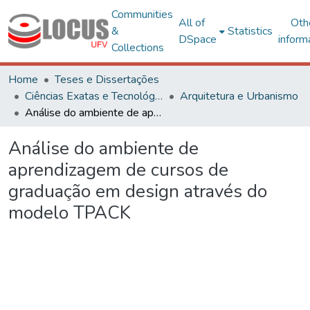
Communities
All of
Oth
&
Statistics
DSpace
inform
Collections
Home
Teses e Dissertações
Ciências Exatas e Tecnológicas
Arquitetura e Urbanismo
Análise do ambiente de aprendizagem de cursos de graduação em design através do modelo TPACK
Análise do ambiente de
aprendizagem de cursos de
graduação em design através do
modelo TPACK