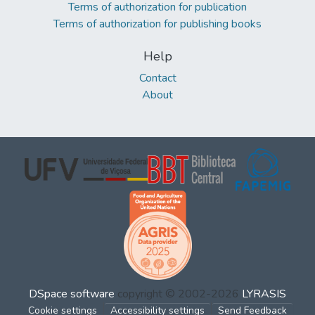
Terms of authorization for publication
Terms of authorization for publishing books
Help
Contact
About
DSpace software
copyright © 2002-2026
LYRASIS
Cookie settings
Accessibility settings
Send Feedback