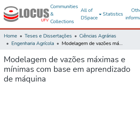
Communities
All of
Oth
&
Statistics
DSpace
inform
Collections
Home
Teses e Dissertações
Ciências Agrárias
Engenharia Agrícola
Modelagem de vazões máximas e mínimas com base em aprendizado de máquina
Modelagem de vazões máximas e
mínimas com base em aprendizado
de máquina