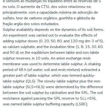
é sensível às mudanças no equilíbrio entre as reservas de S
no solo. O aumento da CTSL dos solos relacionou-se,
principalmente, com a capacidade máxima de adsorção de
sulfato, teor de carbono orgânico, goethita e gibbsita da
fração argila dos solos estudados.
Sulphur availability depends on the dynamics of its soil forms.
An experiment was carried out to evaluate the effects of
adding sulphur doses (0, 20, 50, 80, and 120 mg dm-3 of S),
as calcium sulphate, and the incubation time (1, 8, 15, 30, 60,
and 90 d) on the equilibrium between labile and non-labile
sulphur reserves, in 10 soils. An anion exchange resin
membrane was used to determine labile sulphur. A shaking
period of 48 h (of water, soil and resin mixture) extracted a
greater part of labile sulphur, which was termed quickly-
labile sulphur (QLS). The slowly-labile sulphur plus the non-
labile sulphur (SLS+NLS) were determined by the difference
between the soil sulphur by calcination and the SRL. The soil
resistance against passing the SRL reserve to SLL+SNL
was named labile sulphur buffering capacity (LSBC),