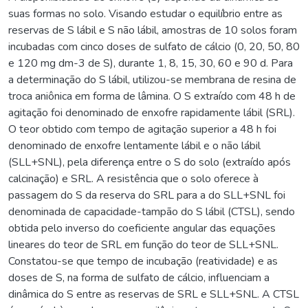
suas formas no solo. Visando estudar o equilíbrio entre as
reservas de S lábil e S não lábil, amostras de 10 solos foram
incubadas com cinco doses de sulfato de cálcio (0, 20, 50, 80
e 120 mg dm-3 de S), durante 1, 8, 15, 30, 60 e 90 d. Para
a determinação do S lábil, utilizou-se membrana de resina de
troca aniônica em forma de lâmina. O S extraído com 48 h de
agitação foi denominado de enxofre rapidamente lábil (SRL).
O teor obtido com tempo de agitação superior a 48 h foi
denominado de enxofre lentamente lábil e o não lábil
(SLL+SNL), pela diferença entre o S do solo (extraído após
calcinação) e SRL. A resistência que o solo oferece à
passagem do S da reserva do SRL para a do SLL+SNL foi
denominada de capacidade-tampão do S lábil (CTSL), sendo
obtida pelo inverso do coeficiente angular das equações
lineares do teor de SRL em função do teor de SLL+SNL.
Constatou-se que tempo de incubação (reatividade) e as
doses de S, na forma de sulfato de cálcio, influenciam a
dinâmica do S entre as reservas de SRL e SLL+SNL. A CTSL