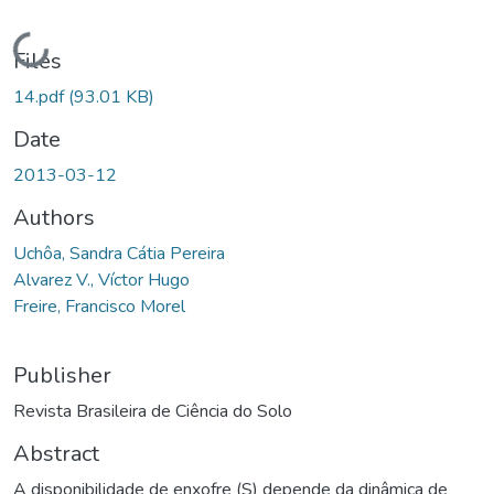
Loading...
Files
14.pdf
(93.01 KB)
Date
2013-03-12
Authors
Uchôa, Sandra Cátia Pereira
Alvarez V., Víctor Hugo
Freire, Francisco Morel
Publisher
Revista Brasileira de Ciência do Solo
Abstract
A disponibilidade de enxofre (S) depende da dinâmica de