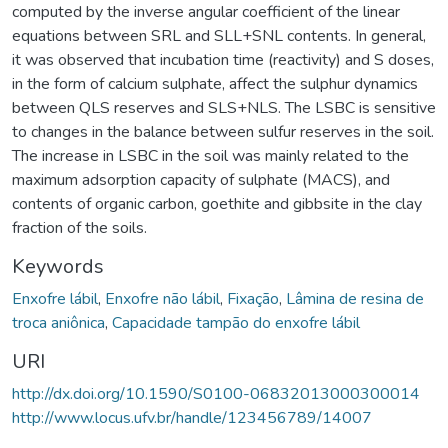
computed by the inverse angular coefficient of the linear
equations between SRL and SLL+SNL contents. In general,
it was observed that incubation time (reactivity) and S doses,
in the form of calcium sulphate, affect the sulphur dynamics
between QLS reserves and SLS+NLS. The LSBC is sensitive
to changes in the balance between sulfur reserves in the soil.
The increase in LSBC in the soil was mainly related to the
maximum adsorption capacity of sulphate (MACS), and
contents of organic carbon, goethite and gibbsite in the clay
fraction of the soils.
Keywords
Enxofre lábil
,
Enxofre não lábil
,
Fixação
,
Lâmina de resina de
troca aniônica
,
Capacidade tampão do enxofre lábil
URI
http://dx.doi.org/10.1590/S0100-06832013000300014
http://www.locus.ufv.br/handle/123456789/14007