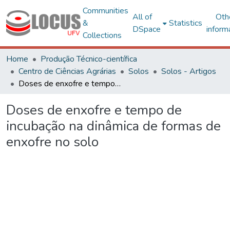
Communities
All of
Oth
&
Statistics
DSpace
inform
Collections
Home
Produção Técnico-científica
Centro de Ciências Agrárias
Solos
Solos - Artigos
Doses de enxofre e tempo de incubação na dinâmica de formas de enxofre no solo
Doses de enxofre e tempo de
incubação na dinâmica de formas de
enxofre no solo