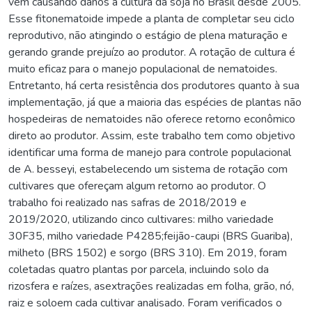
vem causando danos à cultura da soja no Brasil desde 2005.
Esse fitonematoide impede a planta de completar seu ciclo
reprodutivo, não atingindo o estágio de plena maturação e
gerando grande prejuízo ao produtor. A rotação de cultura é
muito eficaz para o manejo populacional de nematoides.
Entretanto, há certa resistência dos produtores quanto à sua
implementação, já que a maioria das espécies de plantas não
hospedeiras de nematoides não oferece retorno econômico
direto ao produtor. Assim, este trabalho tem como objetivo
identificar uma forma de manejo para controle populacional
de A. besseyi, estabelecendo um sistema de rotação com
cultivares que ofereçam algum retorno ao produtor. O
trabalho foi realizado nas safras de 2018/2019 e
2019/2020, utilizando cinco cultivares: milho variedade
30F35, milho variedade P4285;feijão-caupi (BRS Guariba),
milheto (BRS 1502) e sorgo (BRS 310). Em 2019, foram
coletadas quatro plantas por parcela, incluindo solo da
rizosfera e raízes, asextrações realizadas em folha, grão, nó,
raiz e soloem cada cultivar analisado. Foram verificados o