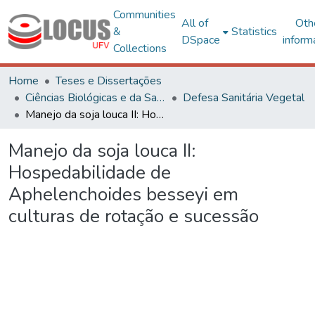
Communities
All of
Oth
&
Statistics
DSpace
inform
Collections
Home
Teses e Dissertações
Ciências Biológicas e da Saúde
Defesa Sanitária Vegetal
Manejo da soja louca II: Hospedabilidade de Aphelenchoides besseyi em culturas de rotação e sucessão
Manejo da soja louca II:
Hospedabilidade de
Aphelenchoides besseyi em
culturas de rotação e sucessão