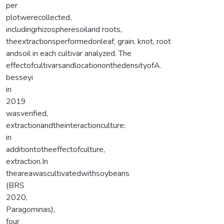
per
plotwerecollected,
includingrhizospheresoiland roots,
theextractionsperformedonleaf, grain, knot, root
andsoil in each cultivar analyzed. The
effectofcultivarsandlocationonthedensityofA.
besseyi
in
2019
wasverified,
extractionandtheinteractionculture:
in
additiontotheeffectofculture,
extraction.In
theareawascultivatedwithsoybeans
(BRS
2020,
Paragominas),
four