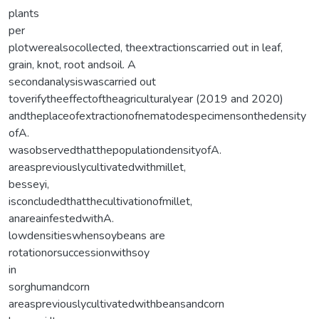
plants
per
plotwerealsocollected, theextractionscarried out in leaf,
grain, knot, root andsoil. A
secondanalysiswascarried out
toverifytheeffectoftheagriculturalyear (2019 and 2020)
andtheplaceofextractionofnematodespecimensonthedensity
ofA.
wasobservedthatthepopulationdensityofA.
areaspreviouslycultivatedwithmillet,
besseyi,
isconcludedthatthecultivationofmillet,
anareainfestedwithA.
lowdensitieswhensoybeans are
rotationorsuccessionwithsoy
in
sorghumandcorn
areaspreviouslycultivatedwithbeansandcorn