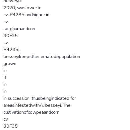
besseyi.It
2020, waslower in
cv. P4285 andhigher in
cv.
sorghumandcorn
30F35.
cv.
P4285,
besseyikeepsthenematodepopulation
grown
in
It
in
in
in succession, thusbeingindicated for
areasinfestedwithA. besseyi. The
cultivationofcowpeaandcorn
cv.
30F35