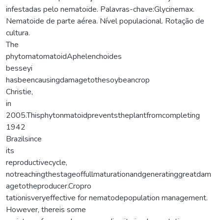
infestadas pelo nematoide. Palavras-chave:Glycinemax.
Nematoide de parte aérea. Nível populacional. Rotação de
cultura.
The
phytomatomatoidAphelenchoides
besseyi
hasbeencausingdamagetothesoybeancrop
Christie,
in
2005.Thisphytonmatoidpreventstheplantfromcompleting
1942
Brazilsince
its
reproductivecycle,
notreachingthestageoffullmaturationandgeneratinggreatdam
agetotheproducer.Cropro
tationisveryeffective for nematodepopulation management.
However, thereis some