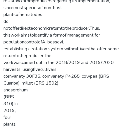
resistancefromproducersregarding its implementation,
sincemostspeciesof non-host
plantsofnematodes
do
notofferdirecteconomicreturntotheproducer.Thus,
thisworkaimstoidentify a formof management for
populationcontrolofA. besseyi,
establishing a rotation system withcultivarsthatoffer some
returntotheproducer.The
workwascarried out in the 2018/2019 and 2019/2020
harvests, usingfivecultivars:
cornvariety 30F35, cornvariety P4285; cowpea (BRS
Guariba), millet (BRS 1502)
andsorghum
(BRS
310).In
2019,
four
plants