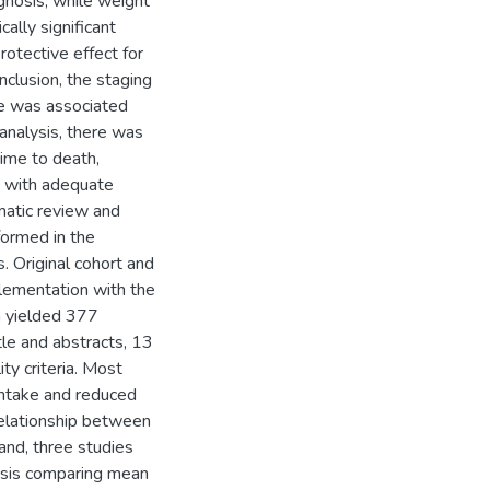
gnosis, while weight
ally significant
rotective effect for
onclusion, the staging
ake was associated
analysis, there was
time to death,
d with adequate
ematic review and
formed in the
Original cohort and
plementation with the
h yielded 377
tle and abstracts, 13
ty criteria. Most
 intake and reduced
relationship between
hand, three studies
lysis comparing mean