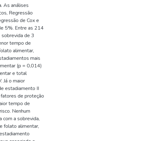
a. As análises
icos, Regressão
regressão de Cox e
 de 5%. Entre as 214
 sobrevida de 3
menor tempo de
lato alimentar,
estadiamentos mais
imentar (p = 0,014)
entar e total
. Já o maior
e estadiamento II
 fatores de proteção
maior tempo de
 risco. Nenhum
va com a sobrevida,
 folato alimentar,
e estadiamento