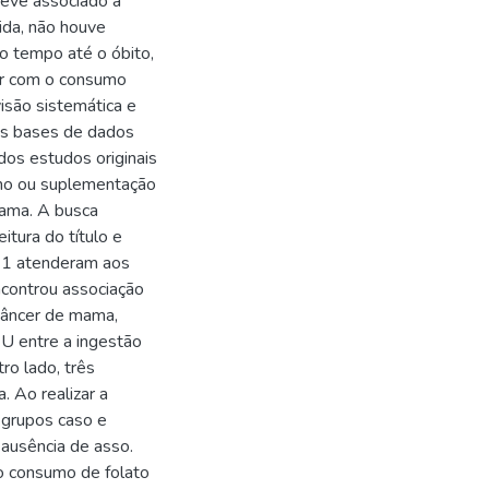
teve associado a
ida, não houve
o tempo até o óbito,
or com o consumo
visão sistemática e
nas bases de dados
os estudos originais
umo ou suplementação
mama. A busca
itura do título e
 11 atenderam aos
encontrou associação
 câncer de mama,
U entre a ingestão
ro lado, três
 Ao realizar a
 grupos caso e
o ausência de asso.
o consumo de folato