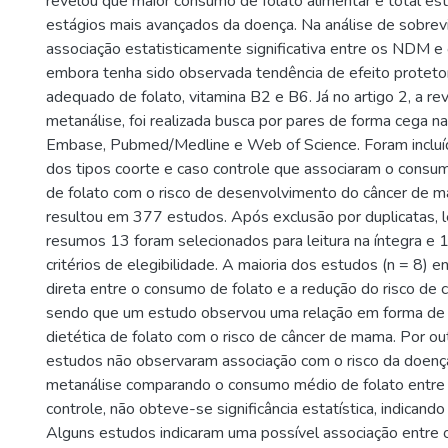
revelou que maior consumo de folato alimentar e total es
estágios mais avançados da doença. Na análise de sobrev
associação estatisticamente significativa entre os NDM e 
embora tenha sido observada tendência de efeito protet
adequado de folato, vitamina B2 e B6. Já no artigo 2, a re
metanálise, foi realizada busca por pares de forma cega 
Embase, Pubmed/Medline e Web of Science. Foram incluíd
dos tipos coorte e caso controle que associaram o cons
de folato com o risco de desenvolvimento do câncer de 
resultou em 377 estudos. Após exclusão por duplicatas, le
resumos 13 foram selecionados para leitura na íntegra e
critérios de elegibilidade. A maioria dos estudos (n = 8) 
direta entre o consumo de folato e a redução do risco de
sendo que um estudo observou uma relação em forma de 
dietética de folato com o risco de câncer de mama. Por out
estudos não observaram associação com o risco da doença.
metanálise comparando o consumo médio de folato entre
controle, não obteve-se significância estatística, indicand
Alguns estudos indicaram uma possível associação entre 