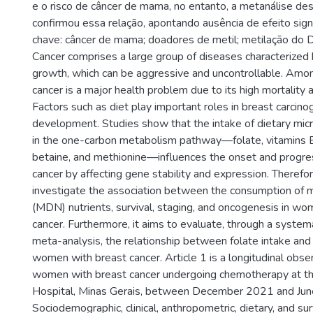
e o risco de câncer de mama, no entanto, a metanálise de
confirmou essa relação, apontando ausência de efeito signi
chave: câncer de mama; doadores de metil; metilação do
Cancer comprises a large group of diseases characterized 
growth, which can be aggressive and uncontrollable. Am
cancer is a major health problem due to its high mortality 
Factors such as diet play important roles in breast carcin
development. Studies show that the intake of dietary micr
in the one-carbon metabolism pathway—folate, vitamins B
betaine, and methionine—influences the onset and progre
cancer by affecting gene stability and expression. Therefor
investigate the association between the consumption of 
(MDN) nutrients, survival, staging, and oncogenesis in wo
cancer. Furthermore, it aims to evaluate, through a system
meta-analysis, the relationship between folate intake and
women with breast cancer. Article 1 is a longitudinal obse
women with breast cancer undergoing chemotherapy at t
Hospital, Minas Gerais, between December 2021 and Ju
Sociodemographic, clinical, anthropometric, dietary, and sur