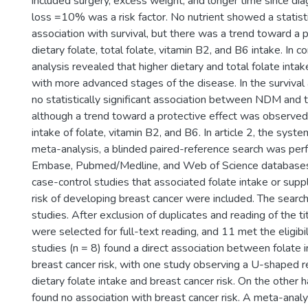
included surgery, excess weight, and longer time since dia
loss =10% was a risk factor. No nutrient showed a statistic
association with survival, but there was a trend toward a p
dietary folate, total folate, vitamin B2, and B6 intake. In c
analysis revealed that higher dietary and total folate int
with more advanced stages of the disease. In the survival 
no statistically significant association between NDM and 
although a trend toward a protective effect was observe
intake of folate, vitamin B2, and B6. In article 2, the syst
meta-analysis, a blinded paired-reference search was per
Embase, Pubmed/Medline, and Web of Science databases. 
case-control studies that associated folate intake or sup
risk of developing breast cancer were included. The searc
studies. After exclusion of duplicates and reading of the ti
were selected for full-text reading, and 11 met the eligibili
studies (n = 8) found a direct association between folate
breast cancer risk, with one study observing a U-shaped 
dietary folate intake and breast cancer risk. On the other 
found no association with breast cancer risk. A meta-ana