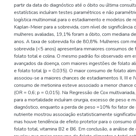
partir da data do diagnóstico até o óbito ou última consult
estatísticas incluíram testes paramétricos e não paramétr
logística multinomial para o estadiamento e modelos de 
Kaplan-Meier para a sobrevida, com nível de significância
mulheres avaliadas, 19,1% foram a óbito, com mediana de
anos. A taxa de sobrevida foi de 80,8%. Mulheres com 
sobrevida (<5 anos) apresentara mmaiores consumos de fo
folato total e colina. O mesmo padrão foi observado em 
avançados da doença, com maiores ingestões de folato al
e folato total (p = 0,035). O maior consumo de folato alim
associou-se a maiores chances de estadiamentos II, III e IV
consumo de metionina esteve associado a menor chance d
(OR = 0,6; p = 0,015). Na Regressão de Cox multivariada,
para a mortalidade incluíram cirurgia, excesso de peso e 
diagnóstico, enquanto a perda de peso =10% foi fator de
nutriente mostrou associação estatisticamente significati
mas houve tendência de efeito protetor para o consumo de
folato total, vitamina B2 e B6. Em conclusão, a análise d