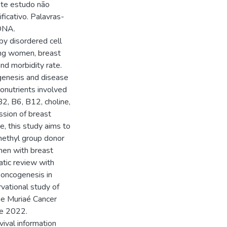
ste estudo não
ficativo. Palavras-
 DNA.
by disordered cell
ong women, breast
and morbidity rate.
ogenesis and disease
onutrients involved
2, B6, B12, choline,
ssion of breast
e, this study aims to
methyl group donor
men with breast
atic review with
 oncogenesis in
rvational study of
he Muriaé Cancer
ne 2022.
vival information