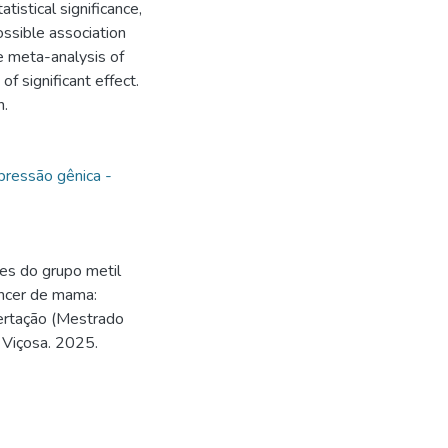
istical significance,
ossible association
e meta-analysis of
 of significant effect.
n.
pressão gênica -
es do grupo metil
âncer de mama:
sertação (Mestrado
 Viçosa. 2025.