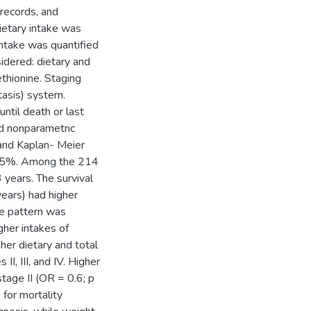
 records, and
Dietary intake was
ntake was quantified
idered: dietary and
ethionine. Staging
asis) system.
ntil death or last
nd nonparametric
 and Kaplan- Meier
 of 5%. Among the 214
years. The survival
ears) had higher
ame pattern was
gher intakes of
gher dietary and total
I, III, and IV. Higher
tage II (OR = 0.6; p
 for mortality