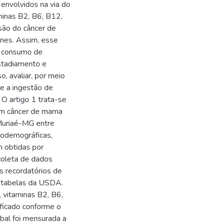
envolvidos na via do
minas B2, B6, B12,
ssão do câncer de
enes. Assim, esse
o consumo de
stadiamento e
 avaliar, por meio
re a ingestão de
O artigo 1 trata-se
om câncer de mama
Muriaé-MG entre
odemográficas,
m obtidas por
 coleta de dados
s recordatórios de
 tabelas da USDA.
, vitaminas B2, B6,
ificado conforme o
al foi mensurada a