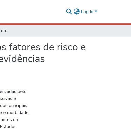
Log In
Consumo de nutrientes doadores do grupo metil nos fatores de risco e no prognóstico de mulheres com câncer de mama: evidências longitudinais e sistemáticas
 fatores de risco e
evidências
erizadas pelo
ssivas e
dos principais
de e morbidade.
tantes na
 Estudos