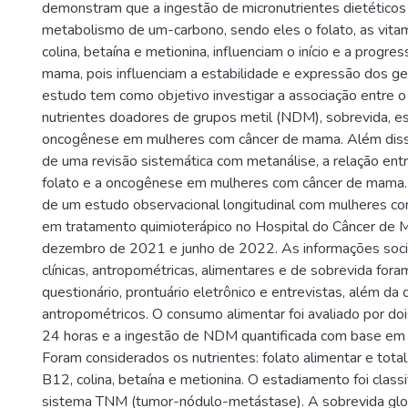
demonstram que a ingestão de micronutrientes dietéticos 
metabolismo de um-carbono, sendo eles o folato, as vita
colina, betaína e metionina, influenciam o início e a progre
mama, pois influenciam a estabilidade e expressão dos g
estudo tem como objetivo investigar a associação entre 
nutrientes doadores de grupos metil (NDM), sobrevida, e
oncogênese em mulheres com câncer de mama. Além disso,
de uma revisão sistemática com metanálise, a relação ent
folato e a oncogênese em mulheres com câncer de mama. 
de um estudo observacional longitudinal com mulheres c
em tratamento quimioterápico no Hospital do Câncer de 
dezembro de 2021 e junho de 2022. As informações soci
clínicas, antropométricas, alimentares e de sobrevida fora
questionário, prontuário eletrônico e entrevistas, além da
antropométricos. O consumo alimentar foi avaliado por doi
24 horas e a ingestão de NDM quantificada com base em
Foram considerados os nutrientes: folato alimentar e total
B12, colina, betaína e metionina. O estadiamento foi class
sistema TNM (tumor-nódulo-metástase). A sobrevida glob