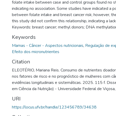
folate intake between case and control groups found no stat
indicating no association. Some studies have indicated a p
between folate intake and breast cancer risk; however, th
this study did not confirm this relationship, indicating a lack
Keywords: breast cancer; methyl donors; DNA methylatio
Keywords
Mamas - Câncer - Aspectos nutricionais
,
Regulação de ex
Efeito dos micronutrientes
Citation
ELEOTÉRIO, Mariana Reis. Consumo de nutrientes doador
nos fatores de risco e no prognóstico de mulheres com c
evidências longitudinais e sistemáticas. 2025. 115 f. Dis
em Ciência da Nutrição) - Universidade Federal de Viçosa,
URI
https://locus.ufv.br/handle/123456789/34638