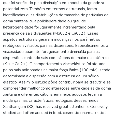
que foi verificado pela diminuição em modulo da grandeza
potencial zeta. Também em termos estruturais, foram
identificadas duas distribuições de tamanho de partículas de
goma xantana, cuja polidispersidade ou grau de
heterogeneidade foi ligeiramente incrementado pela
presença de sais divalentes (MgCl 2 e CaCl 2 ). Esses
aspetos estruturais geraram mudanças nos parâmetros
reológicos avaliados para as dispersões. Especificamente, a
viscosidade aparente foi ligeiramente diminuída para as
dispersões contendo sais com cátions de maior raio atômico
(K + e Ca 2+ ). O comportamento viscoelástico foi afetado
pelos sais adicionados na maior força iônica (100 mM), sendo
determinada a dispersão com a estrutura de um sólido
elástico. Assim, o estudo pôde contribuir para se discutir e se
compreender melhor como interações entre cadeias de goma
xantana e diferentes cátions em meios aquosos levam a
mudanças nas características reológicas desses meios.
Xanthan gum (XG) has received great attention, extensively
studied and often applied in food, cosmetic, pharmaceutical