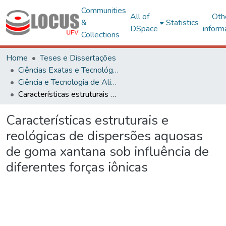
Communities
All of
Oth
&
Statistics
DSpace
inform
Collections
Home
Teses e Dissertações
Ciências Exatas e Tecnológicas
Ciência e Tecnologia de Alimentos
Características estruturais e reológicas de dispersões aquosas de goma xantana sob influência de diferentes forças iônicas
Características estruturais e
reológicas de dispersões aquosas
de goma xantana sob influência de
diferentes forças iônicas