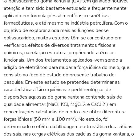
O polissacarídeo goma xantana (GX) tem ganhado notável
atenção e tem sido bastante estudado e frequentemente
aplicado em formulações alimentícias, cosméticas,
farmacêuticas, e até mesmo na indústria petrolífera. Com o
objetivo de explorar ainda mais as funções desse
polissacarídeo, muitos estudos têm se concentrado em
verificar os efeitos de diversos tratamentos físicos e
químicos, na relação estrutura-propriedades técnico-
funcionais. Um dos tratamentos aplicados, vem sendo a
adição de eletrólitos para mudar a força iônica do meio, que
consiste no foco de estudo do presente trabalho de
pesquisa. Em este estudo se pretendeu determinar as
características físico-químicas e perfil reológico, de
dispersões aquosas de goma xantana contendo sais de
qualidade alimentar (NaCl, KCl, MgCl 2 e CaCl 2 ) em
concentrações calculadas de modo a se obter diferentes
forças iônicas (50 mM e 100 mM). No estudo, foi
determinado o efeito da blindagem eletrostática dos cations
dos sais, nas cargas elétricas das cadeias da goma xantana, o