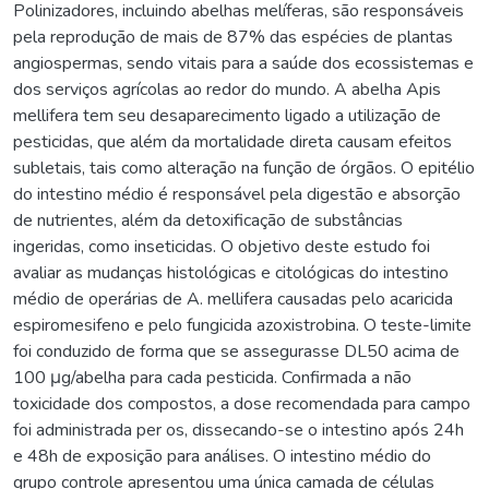
Polinizadores, incluindo abelhas melíferas, são responsáveis
pela reprodução de mais de 87% das espécies de plantas
angiospermas, sendo vitais para a saúde dos ecossistemas e
dos serviços agrícolas ao redor do mundo. A abelha Apis
mellifera tem seu desaparecimento ligado a utilização de
pesticidas, que além da mortalidade direta causam efeitos
subletais, tais como alteração na função de órgãos. O epitélio
do intestino médio é responsável pela digestão e absorção
de nutrientes, além da detoxificação de substâncias
ingeridas, como inseticidas. O objetivo deste estudo foi
avaliar as mudanças histológicas e citológicas do intestino
médio de operárias de A. mellifera causadas pelo acaricida
espiromesifeno e pelo fungicida azoxistrobina. O teste-limite
foi conduzido de forma que se assegurasse DL50 acima de
100 μg/abelha para cada pesticida. Confirmada a não
toxicidade dos compostos, a dose recomendada para campo
foi administrada per os, dissecando-se o intestino após 24h
e 48h de exposição para análises. O intestino médio do
grupo controle apresentou uma única camada de células