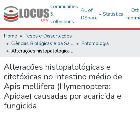
Communities
All of
Oth
&
Statistics
DSpace
inform
Collections
Home
Teses e Dissertações
Ciências Biológicas e da Saúde
Entomologia
Alterações histopatológicas e citotóxicas no intestino médio de Apis mellifera (Hymenoptera: Apidae) causadas por acaricida e fungicida
Alterações histopatológicas e
citotóxicas no intestino médio de
Apis mellifera (Hymenoptera:
Apidae) causadas por acaricida e
fungicida