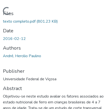
Loading...
Files
texto completo.pdf
(801.23 KB)
Date
2016-02-12
Authors
André, Hercilio Paulino
Publisher
Universidade Federal de Viçosa
Abstract
Objetivou-se neste estudo avaliar os fatores associados ao
estado nutricional de ferro em crianças brasileiras de 4 a 7
anos de idade. Trata-se de um estudo de corte transversal