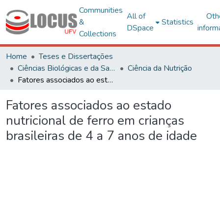
Communities
All of
Oth
&
Statistics
DSpace
inform
Collections
Home
Teses e Dissertações
Ciências Biológicas e da Saúde
Ciência da Nutrição
Fatores associados ao estado nutricional de ferro em crianças brasileiras de 4 a 7 anos de idade
Fatores associados ao estado
nutricional de ferro em crianças
brasileiras de 4 a 7 anos de idade