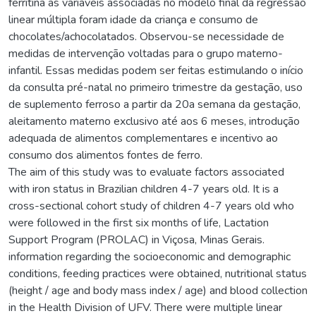
ferritina as variáveis associadas no modelo final da regressão
linear múltipla foram idade da criança e consumo de
chocolates/achocolatados. Observou-se necessidade de
medidas de intervenção voltadas para o grupo materno-
infantil. Essas medidas podem ser feitas estimulando o início
da consulta pré-natal no primeiro trimestre da gestação, uso
de suplemento ferroso a partir da 20a semana da gestação,
aleitamento materno exclusivo até aos 6 meses, introdução
adequada de alimentos complementares e incentivo ao
consumo dos alimentos fontes de ferro.
The aim of this study was to evaluate factors associated
with iron status in Brazilian children 4-7 years old. It is a
cross-sectional cohort study of children 4-7 years old who
were followed in the first six months of life, Lactation
Support Program (PROLAC) in Viçosa, Minas Gerais.
information regarding the socioeconomic and demographic
conditions, feeding practices were obtained, nutritional status
(height / age and body mass index / age) and blood collection
in the Health Division of UFV. There were multiple linear