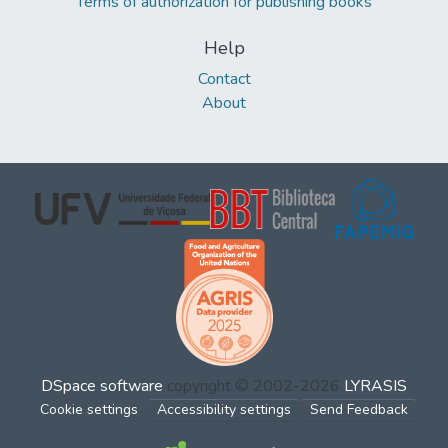
Terms of authorization for publishing books
Help
Contact
About
DSpace software
copyright © 2002-2026
LYRASIS
Cookie settings
Accessibility settings
Send Feedback