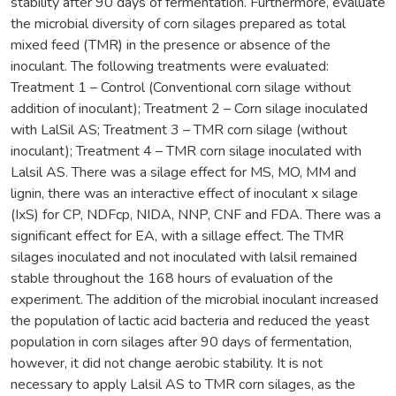
stability after 90 days of fermentation. Furthermore, evaluate
the microbial diversity of corn silages prepared as total
mixed feed (TMR) in the presence or absence of the
inoculant. The following treatments were evaluated:
Treatment 1 – Control (Conventional corn silage without
addition of inoculant); Treatment 2 – Corn silage inoculated
with LalSil AS; Treatment 3 – TMR corn silage (without
inoculant); Treatment 4 – TMR corn silage inoculated with
Lalsil AS. There was a silage effect for MS, MO, MM and
lignin, there was an interactive effect of inoculant x silage
(IxS) for CP, NDFcp, NIDA, NNP, CNF and FDA. There was a
significant effect for EA, with a sillage effect. The TMR
silages inoculated and not inoculated with lalsil remained
stable throughout the 168 hours of evaluation of the
experiment. The addition of the microbial inoculant increased
the population of lactic acid bacteria and reduced the yeast
population in corn silages after 90 days of fermentation,
however, it did not change aerobic stability. It is not
necessary to apply Lalsil AS to TMR corn silages, as the