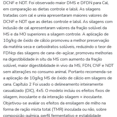
DCNF e NDT. Foi observado maior DMS e DFDN para Cal,
em comparação as dietas controle e lalsil. As silagens
tratadas com cal e ureia apresentaram maiores valores de
DCNF e NDT que as dietas controle e lalsil. As silagens com
inclusão de cal apresentaram valores da fração solúvel da
MS e da MO superiores a silagem controle. A aplicação de
10g/kg de óxido de cálcio promoveu a melhor preservação
da matéria seca e carboidratos solúveis, reduzindo o teor de
FDNcp das silagens de cana-de-açúcar, promoveu melhorias
na digestibilidade in situ da MS com aumento da fração
solúvel, maior digestibilidade in vivo da MS, FDN, CNF e NDT
sem alterações no consumo animal. Portanto recomenda-se
a aplicação de 10g/kg MS de óxido de cálcio em silagens de
cana. Capítulo 2 Foi usado o delineamento inteiramente
casualizado (DIC), 4x5. O modelo incluiu os efeitos fixos de
silagem, inoculante e da interação silagem × inoculante.
Objetivou-se avaliar os efeitos da ensilagem de milho na
forma de ração mista total (TMR) inoculada ou não, sobre
composição química, perfil fermentativo e estabilidade