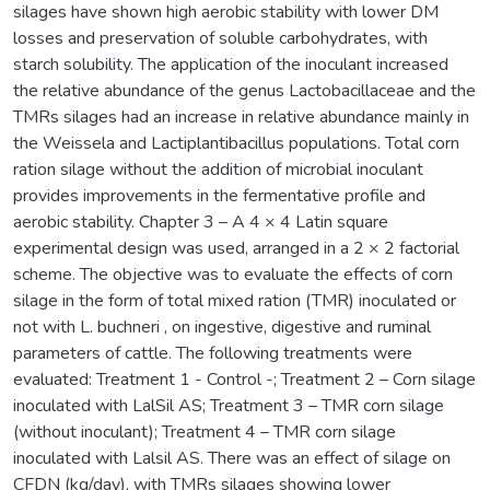
silages have shown high aerobic stability with lower DM
losses and preservation of soluble carbohydrates, with
starch solubility. The application of the inoculant increased
the relative abundance of the genus Lactobacillaceae and the
TMRs silages had an increase in relative abundance mainly in
the Weissela and Lactiplantibacillus populations. Total corn
ration silage without the addition of microbial inoculant
provides improvements in the fermentative profile and
aerobic stability. Chapter 3 – A 4 × 4 Latin square
experimental design was used, arranged in a 2 × 2 factorial
scheme. The objective was to evaluate the effects of corn
silage in the form of total mixed ration (TMR) inoculated or
not with L. buchneri , on ingestive, digestive and ruminal
parameters of cattle. The following treatments were
evaluated: Treatment 1 - Control -; Treatment 2 – Corn silage
inoculated with LalSil AS; Treatment 3 – TMR corn silage
(without inoculant); Treatment 4 – TMR corn silage
inoculated with Lalsil AS. There was an effect of silage on
CFDN (kg/day), with TMRs silages showing lower