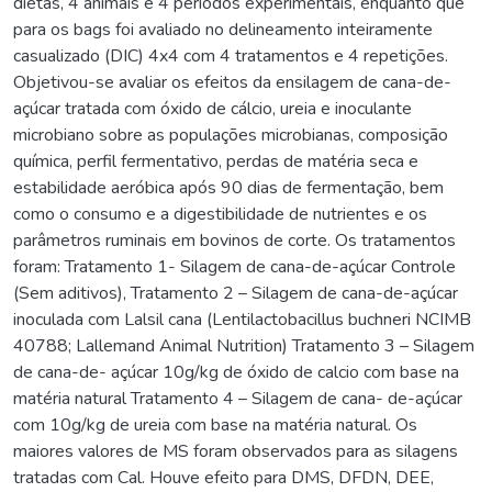
dietas, 4 animais e 4 períodos experimentais, enquanto que
para os bags foi avaliado no delineamento inteiramente
casualizado (DIC) 4x4 com 4 tratamentos e 4 repetições.
Objetivou-se avaliar os efeitos da ensilagem de cana-de-
açúcar tratada com óxido de cálcio, ureia e inoculante
microbiano sobre as populações microbianas, composição
química, perfil fermentativo, perdas de matéria seca e
estabilidade aeróbica após 90 dias de fermentação, bem
como o consumo e a digestibilidade de nutrientes e os
parâmetros ruminais em bovinos de corte. Os tratamentos
foram: Tratamento 1- Silagem de cana-de-açúcar Controle
(Sem aditivos), Tratamento 2 – Silagem de cana-de-açúcar
inoculada com Lalsil cana (Lentilactobacillus buchneri NCIMB
40788; Lallemand Animal Nutrition) Tratamento 3 – Silagem
de cana-de- açúcar 10g/kg de óxido de calcio com base na
matéria natural Tratamento 4 – Silagem de cana- de-açúcar
com 10g/kg de ureia com base na matéria natural. Os
maiores valores de MS foram observados para as silagens
tratadas com Cal. Houve efeito para DMS, DFDN, DEE,