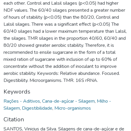
each other. Control and Lalsil silages (p<0.05) had higher
NDF values. The 60/40 silages presented a greater number
of hours of stability (p<0.05) than the 80/20, Control and
Lalsil silages. There was a significant effect (p<0.05) The
60/40 silages had a lower maximum temperature than Lalsil,
the silages. TMR silages in the proportion 40/60, 60/40 and
80/20 showed greater aerobic stability. Therefore, it is
recommended to ensile sugarcane in the form of a total
mixed ration of sugarcane with inclusion of up to 60% of
concentrate without the addition of inoculant to improve
aerobic stability. Keywords: Relative abundance. Focused.
Digestibility. Microorganisms. TMR. 16S rRNA.
Keywords
Rações - Aditivos
,
Cana-de-açúcar - Silagem
,
Milho -
Silagem
,
Digestibilidade
,
Micro-organismos
Citation
SANTOS, Vinicius da Silva. Silagens de cana-de-açúcar e de