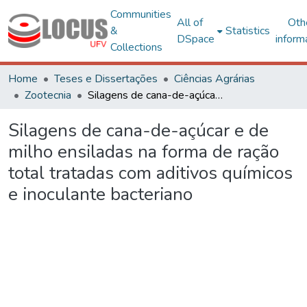
Communities
All of
Oth
&
Statistics
DSpace
inform
Collections
Home
Teses e Dissertações
Ciências Agrárias
Zootecnia
Silagens de cana-de-açúcar e de milho ensiladas na forma de ração total tratadas com aditivos químicos e inoculante bacteriano
Silagens de cana-de-açúcar e de
milho ensiladas na forma de ração
total tratadas com aditivos químicos
e inoculante bacteriano