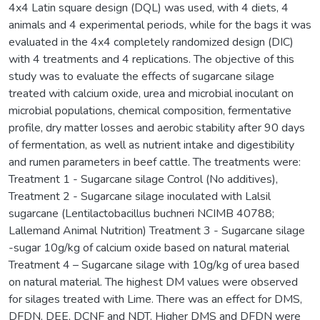
4x4 Latin square design (DQL) was used, with 4 diets, 4
animals and 4 experimental periods, while for the bags it was
evaluated in the 4x4 completely randomized design (DIC)
with 4 treatments and 4 replications. The objective of this
study was to evaluate the effects of sugarcane silage
treated with calcium oxide, urea and microbial inoculant on
microbial populations, chemical composition, fermentative
profile, dry matter losses and aerobic stability after 90 days
of fermentation, as well as nutrient intake and digestibility
and rumen parameters in beef cattle. The treatments were:
Treatment 1 - Sugarcane silage Control (No additives),
Treatment 2 - Sugarcane silage inoculated with Lalsil
sugarcane (Lentilactobacillus buchneri NCIMB 40788;
Lallemand Animal Nutrition) Treatment 3 - Sugarcane silage
-sugar 10g/kg of calcium oxide based on natural material
Treatment 4 – Sugarcane silage with 10g/kg of urea based
on natural material. The highest DM values were observed
for silages treated with Lime. There was an effect for DMS,
DFDN, DEE, DCNF and NDT. Higher DMS and DFDN were