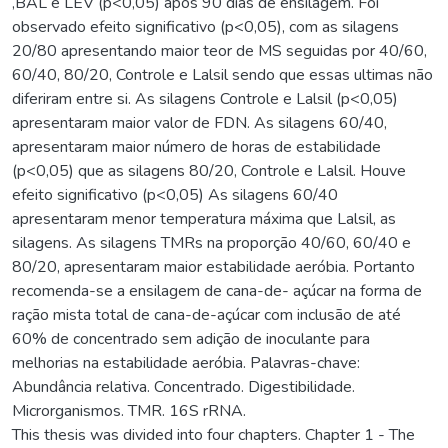
,BAL e LEV (p<0,05) após 90 dias de ensilagem. Foi
observado efeito significativo (p<0,05), com as silagens
20/80 apresentando maior teor de MS seguidas por 40/60,
60/40, 80/20, Controle e Lalsil sendo que essas ultimas não
diferiram entre si. As silagens Controle e Lalsil (p<0,05)
apresentaram maior valor de FDN. As silagens 60/40,
apresentaram maior número de horas de estabilidade
(p<0,05) que as silagens 80/20, Controle e Lalsil. Houve
efeito significativo (p<0,05) As silagens 60/40
apresentaram menor temperatura máxima que Lalsil, as
silagens. As silagens TMRs na proporção 40/60, 60/40 e
80/20, apresentaram maior estabilidade aeróbia. Portanto
recomenda-se a ensilagem de cana-de- açúcar na forma de
ração mista total de cana-de-açúcar com inclusão de até
60% de concentrado sem adição de inoculante para
melhorias na estabilidade aeróbia. Palavras-chave:
Abundância relativa. Concentrado. Digestibilidade.
Microrganismos. TMR. 16S rRNA.
This thesis was divided into four chapters. Chapter 1 - The