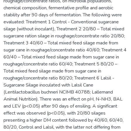
roughage/concentrate ratios, on microbial populations,
chemical composition, fermentative profile and aerobic
stability after 90 days of fermentation. The following were
evaluated: Treatment 1 Control - Conventional sugarcane
silage (without inoculant), Treatment 2 20/80 – Total mixed
sugarcane ration silage in roughage/concentrate ratio 20/80;
Treatment 3 40/60 – Total mixed feed silage made from
sugar cane in roughage/concentrate ratio 40/60; Treatment 4
60/40 – Total mixed feed silage made from sugar cane in
roughage/concentrate ratio 60/40; Treatment 5 80/20 –
Total mixed feed silage made from sugar cane in
roughage/concentrate ratio 80/20; Treatment 6 Lalsil -
Sugarcane Silage inoculated with Lalsil Cane
(Lentilactobacillus buchneri NCIMB 40788; Lallemand
Animal Nutrition). There was an effect on pH, N-NH3, BAL
and LEV (p<0.05) after 90 days of ensiling. A significant
effect was observed (p<0.05), with 20/80 silages
presenting a higher DM content followed by 40/60, 60/40,
80/20, Control and Lalsil, with the latter not differing from