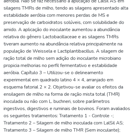
aeróbia. Não se faz necessário a aplicação de Lalsil AS em
silagens TMRs de milho, tendo as silagens apresentado alta
estabilidade aeróbia com menores perdas de MS e
preservação de carboidratos solúveis, com solubilidade do
amido. A aplicação do inoculante aumentou a abundância
relativa do gênero Lactobacillaceae e as silagens TMRs
tiveram aumento na abundância relativa principalmente na
população de Weissela e Lactiplantibacillus. A silagem de
ração total de milho sem adição do inoculante microbiano
propicia melhorias no perfil fermentativo e estabilidade
aeróbia. Capítulo 3 – Utilizou-se o delineamento
experimental em quadrado latino 4 × 4, arranjado em
esquema fatorial 2 × 2. Objetivou-se avaliar os efeitos da
ensilagem de milho na forma de ração mista total (TMR)
inoculada ou não com L. buchneri, sobre parâmetros
ingestivos, digestivos e ruminais de bovinos. Foram avaliados
os seguintes tratamentos: Tratamento 1 - Controle -;
Tratamento 2 – Silagem de milho inoculada com LalSil AS;
Tratamento 3 – Silagem de milho TMR (Sem inoculante);