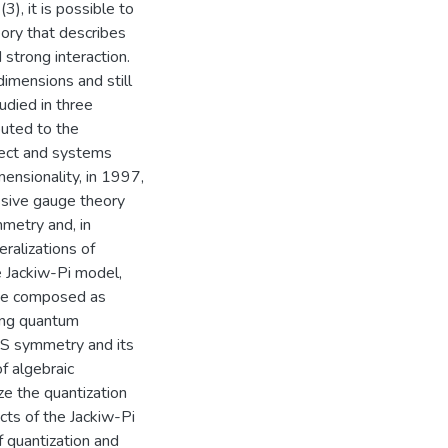
), it is possible to
eory that describes
strong interaction.
dimensions and still
udied in three
buted to the
ﬀect and systems
mensionality, in 1997,
sive gauge theory
mmetry and, in
ralizations of
he Jackiw-Pi model,
l be composed as
sing quantum
RS symmetry and its
of algebraic
ze the quantization
cts of the Jackiw-Pi
f quantization and