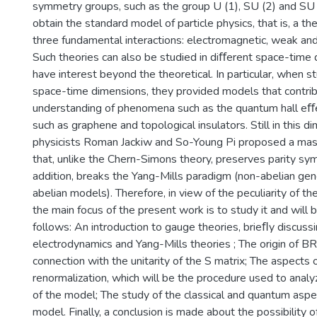
symmetry groups, such as the group U (1), SU (2) and SU (3
obtain the standard model of particle physics, that is, a th
three fundamental interactions: electromagnetic, weak and 
Such theories can also be studied in diﬀerent space-time 
have interest beyond the theoretical. In particular, when st
space-time dimensions, they provided models that contri
understanding of phenomena such as the quantum hall e
such as graphene and topological insulators. Still in this di
physicists Roman Jackiw and So-Young Pi proposed a mas
that, unlike the Chern-Simons theory, preserves parity sy
addition, breaks the Yang-Mills paradigm (non-abelian gene
abelian models). Therefore, in view of the peculiarity of t
the main focus of the present work is to study it and wil
follows: An introduction to gauge theories, brieﬂy discus
electrodynamics and Yang-Mills theories ; The origin of B
connection with the unitarity of the S matrix; The aspects 
renormalization, which will be the procedure used to analy
of the model; The study of the classical and quantum aspe
model. Finally, a conclusion is made about the possibility o