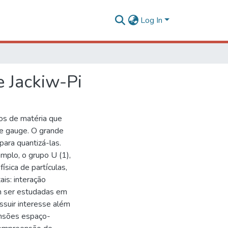
Log In
 Jackiw-Pi
os de matéria que
de gauge. O grande
para quantizá-las.
mplo, o grupo U (1),
́sica de partı́culas,
is: interação
em ser estudadas em
suir interesse além
ensões espaço-