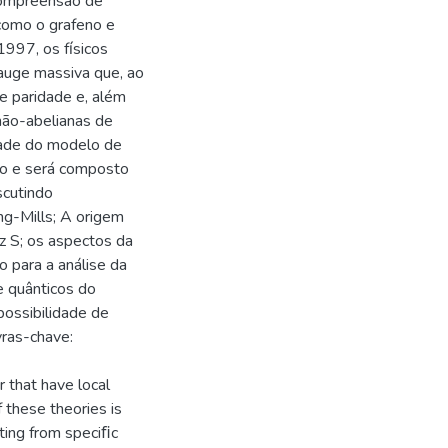
 compreensão de
como o grafeno e
997, os fı́sicos
auge massiva que, ao
de paridade e, além
não-abelianas de
dade do modelo de
-lo e será composto
scutindo
ng-Mills; A origem
z S; os aspectos da
o para a análise da
e quânticos do
possibilidade de
vras-chave:
 that have local
these theories is
ting from speciﬁc