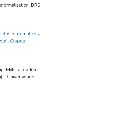
enormalization, BRS
Modelos matemáticos
,
ear)
,
Grupos
g-Mills: o modelo
a) - Universidade