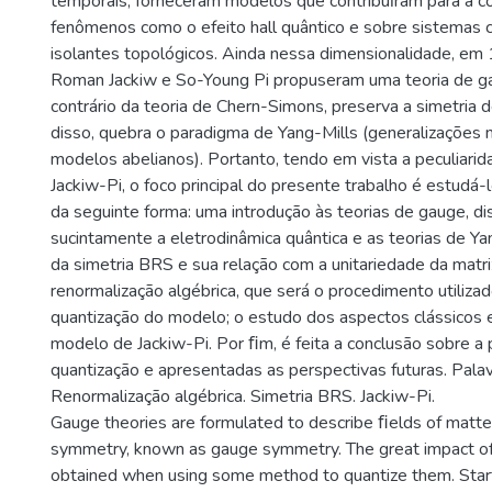
temporais, forneceram modelos que contribuı́ram para a
fenômenos como o efeito hall quântico e sobre sistemas 
isolantes topológicos. Ainda nessa dimensionalidade, em 1
Roman Jackiw e So-Young Pi propuseram uma teoria de g
contrário da teoria de Chern-Simons, preserva a simetria 
disso, quebra o paradigma de Yang-Mills (generalizações 
modelos abelianos). Portanto, tendo em vista a peculiari
Jackiw-Pi, o foco principal do presente trabalho é estudá
da seguinte forma: uma introdução às teorias de gauge, di
sucintamente a eletrodinâmica quântica e as teorias de Ya
da simetria BRS e sua relação com a unitariedade da matri
renormalização algébrica, que será o procedimento utilizad
quantização do modelo; o estudo dos aspectos clássicos 
modelo de Jackiw-Pi. Por ﬁm, é feita a conclusão sobre a 
quantização e apresentadas as perspectivas futuras. Pala
Renormalização algébrica. Simetria BRS. Jackiw-Pi.
Gauge theories are formulated to describe ﬁelds of matter
symmetry, known as gauge symmetry. The great impact of 
obtained when using some method to quantize them. Star