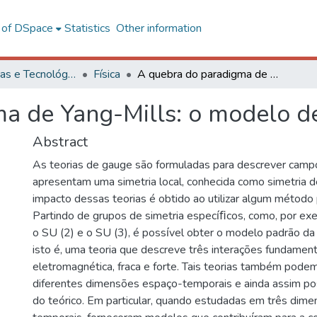
l of DSpace
Statistics
Other information
Ciências Exatas e Tecnológicas
Física
A quebra do paradigma de Yang-Mills: o modelo de Jackiw-Pi
a de Yang-Mills: o modelo de
Abstract
As teorias de gauge são formuladas para descrever camp
apresentam uma simetria local, conhecida como simetria 
impacto dessas teorias é obtido ao utilizar algum método 
Partindo de grupos de simetria especı́ﬁcos, como, por exe
o SU (2) e o SU (3), é possı́vel obter o modelo padrão da fı
isto é, uma teoria que descreve três interações fundamenta
eletromagnética, fraca e forte. Tais teorias também pod
diferentes dimensões espaço-temporais e ainda assim pos
do teórico. Em particular, quando estudadas em três dim