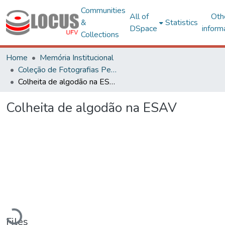
Communities
All of
Oth
&
Statistics
DSpace
inform
Collections
Home
Memória Institucional
Coleção de Fotografias Peter Henry Rolfs
Colheita de algodão na ESAV
Colheita de algodão na ESAV
Loading...
Files