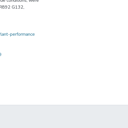
ude conditions, were
BCR892 G132,
lant-performance
9