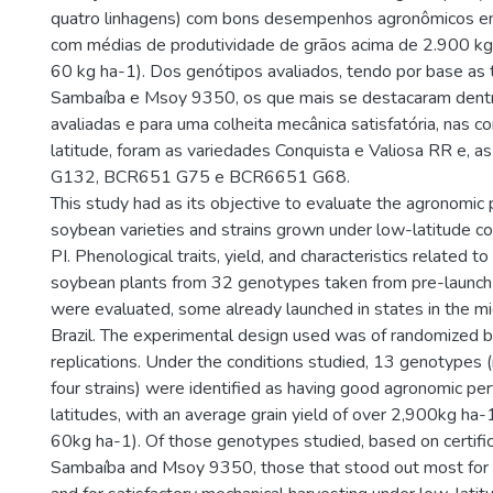
quatro linhagens) com bons desempenhos agronômicos em 
com médias de produtividade de grãos acima de 2.900 kg
60 kg ha-1). Dos genótipos avaliados, tendo por base a
Sambaíba e Msoy 9350, os que mais se destacaram dentre
avaliadas e para uma colheita mecânica satisfatória, nas c
latitude, foram as variedades Conquista e Valiosa RR e, 
G132, BCR651 G75 e BCR6651 G68.
This study had as its objective to evaluate the agronomic
soybean varieties and strains grown under low-latitude con
PI. Phenological traits, yield, and characteristics related 
soybean plants from 32 genotypes taken from pre-launch s
were evaluated, some already launched in states in the m
Brazil. The experimental design used was of randomized b
replications. Under the conditions studied, 13 genotypes (
four strains) were identified as having good agronomic pe
latitudes, with an average grain yield of over 2,900kg ha-
60kg ha-1). Of those genotypes studied, based on certifi
Sambaíba and Msoy 9350, those that stood out most for 