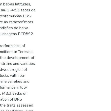
baixas latitudes,
 ha-1 (48,3 sacas de
s testemunhas BRS
 as características
ondições de baixa
as linhagens BCR892
 performance of
ditions in Teresina,
to the development of
trains and varieties
idwest region of
locks with four
nine varieties and
rformance in low
1 (48.3 sacks of
cation of BRS
the traits assessed