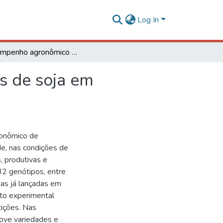
Log In
Desempenho agronômico de variedades e linhagens de soja em condições de baixa latitude em Teresina-PI
s de soja em
ronômico de
de, nas condições de
, produtivas e
32 genótipos, entre
as já lançadas em
to experimental
tições. Nas
nove variedades e