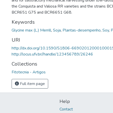
and for satisfactory mechanical harvesting under low-latit
the Conquista and Valiosa RR varieties and the strains 
BCR651 G75 and BCR6651 G68.
Keywords
Glycine max (L.) Merrill
,
Soja
,
Plantas-desempenho
,
Soy
,
P
URI
http://dx.doi.org/10.1590/S1806-6690201200010001
http://locus.ufv.br//handle/123456789/26246
Collections
Fitotecnia - Artigos
Full item page
Help
Contact