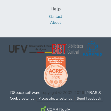
Help
Contact
About
DSpace software
copyright © 2002-2026
LYRASIS
Cookie settings
Accessibility settings
Send Feedback
COAR Notify