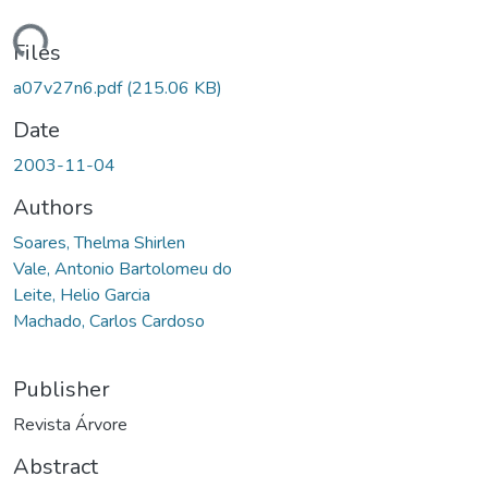
ding...
Files
a07v27n6.pdf
(215.06 KB)
Date
2003-11-04
Authors
Soares, Thelma Shirlen
Vale, Antonio Bartolomeu do
Leite, Helio Garcia
Machado, Carlos Cardoso
Publisher
Revista Árvore
Abstract