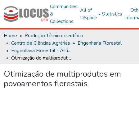
Communities
All of
Oth
&
Statistics
DSpace
inform
Collections
Home
Produção Técnico-científica
Centro de Ciências Agrárias
Engenharia Florestal
Engenharia Florestal - Artigos
Otimização de multiprodutos em povoamentos florestais
Otimização de multiprodutos em
povoamentos florestais