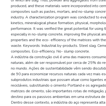
of which are slag. Thus, powder and aggregates from stee
produced, and these materials were incorporated into c
composites such as pastes, mortars, and no-slump concret
industry. A characterization program was conducted to eva
kinetics, mineralogical phase formation, physical, morphol
performance. It was verified the great potential for using
especially in no-slump concrete, improving the physical a
properties and the eco- efficiency of the matrices with the
waste. Keywords: Industrial by-products. Steel slag. Ce
composites. Eco-efficiency. No- slump concrete.
A indústria da construção civil é uma das maiores consumi
naturais, além de ser responsável por cerca de 25% do re
no mundo. Ações de sustentabilidade vêm sendo discuti
de 90 para economizar recursos naturais cada vez mais es
subprodutos industriais que possam atuar como ligantes
recicláveis, substituindo o cimento Portland e os agregado
matrizes de cimento, são importantes rotas de mitigação,
destino para os passivos ambientais em uma estrutura de 
Dentro desse contexto, a indústria do aço representa alta