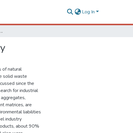
Log In
ient steel slag concrete for precast industry
ry
 of natural
e solid waste
scussed since the
arch for industrial
e aggregates,
nt matrices, are
ronmental liabilities
eel industry
products, about 90%