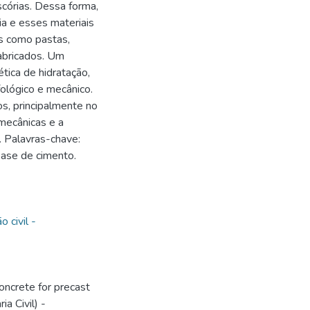
córias. Dessa forma,
a e esses materiais
s como pastas,
abricados. Um
ética de hidratação,
ológico e mecânico.
s, principalmente no
mecânicas e a
. Palavras-chave:
base de cimento.
o civil -
oncrete for precast
a Civil) -