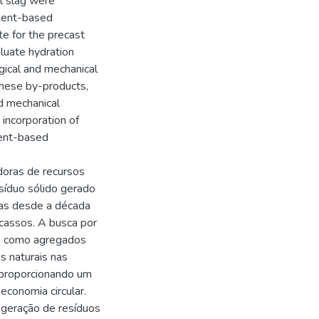
l slag were
ement-based
e for the precast
luate hydration
ogical and mechanical
 these by-products,
nd mechanical
 incorporation of
ment-based
doras de recursos
síduo sólido gerado
das desde a década
cassos. A busca por
 e como agregados
s naturais nas
 proporcionando um
economia circular.
 geração de resíduos