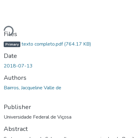
Loading...
Files
texto completo.pdf
(764.17 KB)
Primary
Date
2018-07-13
Authors
Bairros, Jacqueline Valle de
Publisher
Universidade Federal de Viçosa
Abstract