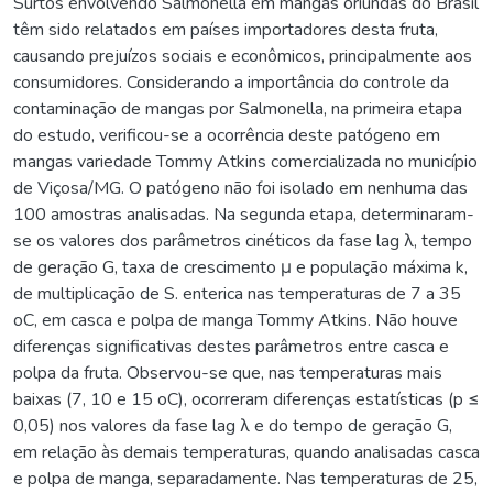
Surtos envolvendo Salmonella em mangas oriundas do Brasil
têm sido relatados em países importadores desta fruta,
causando prejuízos sociais e econômicos, principalmente aos
consumidores. Considerando a importância do controle da
contaminação de mangas por Salmonella, na primeira etapa
do estudo, verificou-se a ocorrência deste patógeno em
mangas variedade Tommy Atkins comercializada no município
de Viçosa/MG. O patógeno não foi isolado em nenhuma das
100 amostras analisadas. Na segunda etapa, determinaram-
se os valores dos parâmetros cinéticos da fase lag λ, tempo
de geração G, taxa de crescimento μ e população máxima k,
de multiplicação de S. enterica nas temperaturas de 7 a 35
oC, em casca e polpa de manga Tommy Atkins. Não houve
diferenças significativas destes parâmetros entre casca e
polpa da fruta. Observou-se que, nas temperaturas mais
baixas (7, 10 e 15 oC), ocorreram diferenças estatísticas (p ≤
0,05) nos valores da fase lag λ e do tempo de geração G,
em relação às demais temperaturas, quando analisadas casca
e polpa de manga, separadamente. Nas temperaturas de 25,