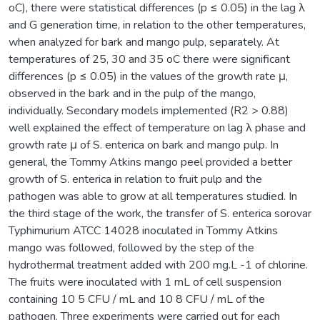
oC), there were statistical differences (p ≤ 0.05) in the lag λ
and G generation time, in relation to the other temperatures,
when analyzed for bark and mango pulp, separately. At
temperatures of 25, 30 and 35 oC there were significant
differences (p ≤ 0.05) in the values of the growth rate μ,
observed in the bark and in the pulp of the mango,
individually. Secondary models implemented (R2 > 0.88)
well explained the effect of temperature on lag λ phase and
growth rate μ of S. enterica on bark and mango pulp. In
general, the Tommy Atkins mango peel provided a better
growth of S. enterica in relation to fruit pulp and the
pathogen was able to grow at all temperatures studied. In
the third stage of the work, the transfer of S. enterica sorovar
Typhimurium ATCC 14028 inoculated in Tommy Atkins
mango was followed, followed by the step of the
hydrothermal treatment added with 200 mg.L -1 of chlorine.
The fruits were inoculated with 1 mL of cell suspension
containing 10 5 CFU / mL and 10 8 CFU / mL of the
pathogen. Three experiments were carried out for each