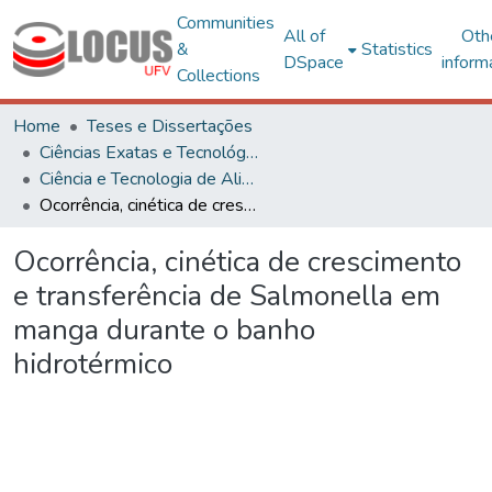
Communities
All of
Oth
&
Statistics
DSpace
inform
Collections
Home
Teses e Dissertações
Ciências Exatas e Tecnológicas
Ciência e Tecnologia de Alimentos
Ocorrência, cinética de crescimento e transferência de Salmonella em manga durante o banho hidrotérmico
Ocorrência, cinética de crescimento
e transferência de Salmonella em
manga durante o banho
hidrotérmico