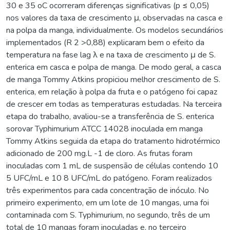
30 e 35 oC ocorreram diferenças significativas (p ≤ 0,05)
nos valores da taxa de crescimento μ, observadas na casca e
na polpa da manga, individualmente. Os modelos secundários
implementados (R 2 >0,88) explicaram bem o efeito da
temperatura na fase lag λ e na taxa de crescimento μ de S.
enterica em casca e polpa de manga. De modo geral, a casca
de manga Tommy Atkins propiciou melhor crescimento de S.
enterica, em relação à polpa da fruta e o patógeno foi capaz
de crescer em todas as temperaturas estudadas. Na terceira
etapa do trabalho, avaliou-se a transferência de S. enterica
sorovar Typhimurium ATCC 14028 inoculada em manga
Tommy Atkins seguida da etapa do tratamento hidrotérmico
adicionado de 200 mg.L -1 de cloro. As frutas foram
inoculadas com 1 mL de suspensão de células contendo 10
5 UFC/mL e 10 8 UFC/mL do patógeno. Foram realizados
três experimentos para cada concentração de inóculo. No
primeiro experimento, em um lote de 10 mangas, uma foi
contaminada com S. Typhimurium, no segundo, três de um
total de 10 mangas foram inoculadas e, no terceiro