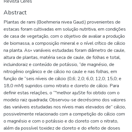
Revista Ceres
Abstract
Plantas de rami (Boehmeria nivea Gaud.) provenientes de
estacas foram cultivadas em solução nutritiva, em condições
de casa de vegetação, com o objetivo de avaliar a produção
de biomassa, a composição mineral e o nível crítico de cálcio
na planta. As» variáveis estudadas foram diâmetro de caule,
altura de plantas, matéria seca de caule, de folhas e total,
incluindoraiz e conteúdo de potássio, “de magnésio, de
nitrogênio orgânico e de cálcio no caule e nas folhas, em
função de “seis níveis de cálcio (0,6; 2,0; 6,0; 12,0; 15,0; e
18,0 mM) supridos como nitrato e cloreto de cálcio. Para
definir estas relações, o “"melhor ajuSte foi obtido com o
modelo raiz quadrada; Observou-se decréscimo dos valores
das variáveis estudadas nos níveis mais elevados de” cálcio,
possivelmente relacionado com a competição do cálcio com
o magnésio e com o potássio e do cloreto com o nitrato,
além da possível toxidez de cloreto e do efeito de doses