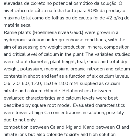
elevadas de cloreto no potencial osmótico da solução. O
nível crítico de cálcio na folha tanto para 90% da produção
máxima total como de folhas ou de caules foi de 42 g/kg de
matéria seca.
Ramie plants (Boehmeria nivea Gaud.) were grown in a
hydroponic solution under greenhouse conditions, with the
aim of assessing dry weight production, mineral composition
and critical level of calcium in the plant. The variables studied
were shoot diameter, plant height, leaf, shoot and total dry
weight, potassium, magnesium, organic-nitrogen and calcium
contents in shoot and leaf as a function of six calcium levels,
0.6, 2.0, 6.0, 12.0, 15.0 e 18.0 mM, supplied as calcium
nitrate and calcium chloride. Relationships between
evaluated characteristics and calcium levels were best
described by square root model. Evaluated characteristics
were lower at high Ca concentrations in solution, possibly
due to not only
competition between Ca and Mg and K and between Cl and
nitrate ions but also chloride toxicity and high solution