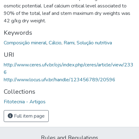
osmotic potential. Leaf calcium critical level associated to
90% of the total, leaf and stem maximum dry weights was
42 g/kg dry weight.
Keywords
Composição mineral
,
Cálcio
,
Rami
,
Solução nutritiva
URI
http://www.ceres.ufv.br/ojs/index.php/ceres/article/view/233
6
http://www.locus.ufv.br/handle/123456789/20596
Collections
Fitotecnia - Artigos
Full item page
Rules and Regulations