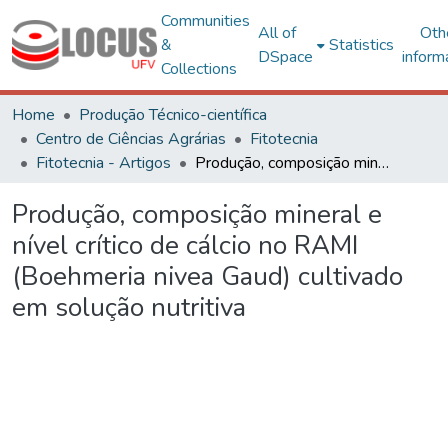
Communities
All of
Oth
&
Statistics
DSpace
inform
Collections
Home
Produção Técnico-científica
Centro de Ciências Agrárias
Fitotecnia
Fitotecnia - Artigos
Produção, composição mineral e nível crítico de cálcio no RAMI (Boehmeria nivea Gaud) cultivado em solução nutritiva
Produção, composição mineral e
nível crítico de cálcio no RAMI
(Boehmeria nivea Gaud) cultivado
em solução nutritiva