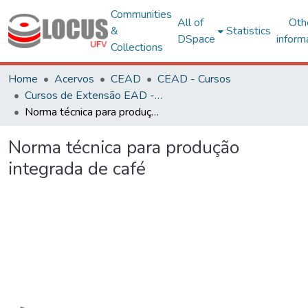
Communities
All of
Oth
&
Statistics
DSpace
inform
Collections
Home
Acervos
CEAD
CEAD - Cursos
Cursos de Extensão EAD - Curta Duração
Norma técnica para produção integrada de café
Norma técnica para produção
integrada de café
Loading...