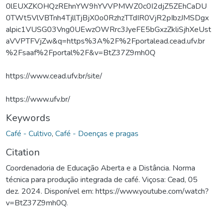
0lEUXZKOHQzREhnYW9hYVVPMWZ0c0I2djZ5ZEhCaDU
0TWt5VlVBTnh4TjllTjBjX0o0RzhzTTdIR0VjR2pIbzJMSDgx
alpic1VUSG03Vng0UEwzOWRrc3JyeFE5bGxzZkliSjhXeUst
aVVPTFVjZw&q=https%3A%2F%2Fportalead.cead.ufv.br
%2Fsaaf%2Fportal%2F&v=BtZ37Z9mh0Q
https://www.cead.ufv.br/site/
https://www.ufv.br/
Keywords
Café - Cultivo
,
Café - Doenças e pragas
Citation
Coordenadoria de Educação Aberta e a Distância. Norma
técnica para produção integrada de café. Viçosa: Cead, 05
dez. 2024. Disponível em: https://www.youtube.com/watch?
v=BtZ37Z9mh0Q.