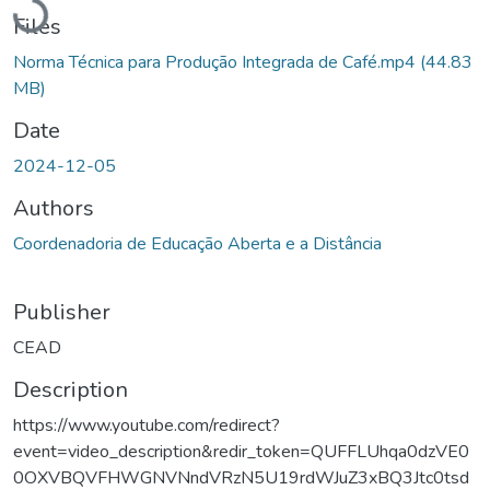
Files
Norma Técnica para Produção Integrada de Café.mp4
(44.83
MB)
Date
2024-12-05
Authors
Coordenadoria de Educação Aberta e a Distância
Publisher
CEAD
Description
https://www.youtube.com/redirect?
event=video_description&redir_token=QUFFLUhqa0dzVE0
0OXVBQVFHWGNVNndVRzN5U19rdWJuZ3xBQ3Jtc0tsd