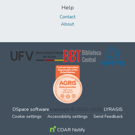
Help
Contact
About
DSpace software
copyright © 2002-2026
LYRASIS
Cookie settings
Accessibility settings
Send Feedback
COAR Notify