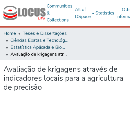
Communities
All of
Oth
&
Statistics
DSpace
inform
Collections
Home
Teses e Dissertações
Ciências Exatas e Tecnológicas
Estatística Aplicada e Biometria
Avaliação de krigagens através de indicadores locais para a agricultura de precisão
Avaliação de krigagens através de
indicadores locais para a agricultura
de precisão