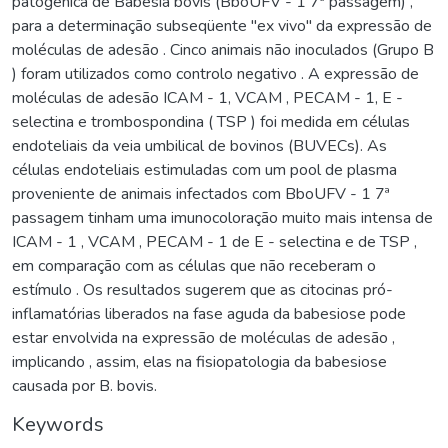
patogênica de Babesia bovis (BboUFV - 1 7ª passagem) ,
para a determinação subseqüente "ex vivo" da expressão de
moléculas de adesão . Cinco animais não inoculados (Grupo B
) foram utilizados como controlo negativo . A expressão de
moléculas de adesão ICAM - 1, VCAM , PECAM - 1, E -
selectina e trombospondina ( TSP ) foi medida em células
endoteliais da veia umbilical de bovinos (BUVECs). As
células endoteliais estimuladas com um pool de plasma
proveniente de animais infectados com BboUFV - 1 7ª
passagem tinham uma imunocoloração muito mais intensa de
ICAM - 1 , VCAM , PECAM - 1 de E - selectina e de TSP ,
em comparação com as células que não receberam o
estímulo . Os resultados sugerem que as citocinas pró-
inflamatórias liberados na fase aguda da babesiose pode
estar envolvida na expressão de moléculas de adesão ,
implicando , assim, elas na fisiopatologia da babesiose
causada por B. bovis.
Keywords