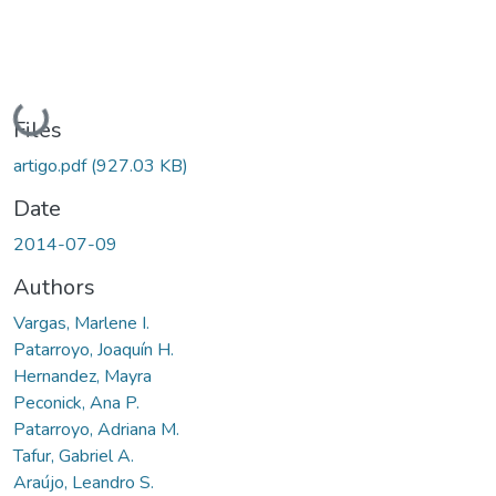
Loading...
Files
artigo.pdf
(927.03 KB)
Date
2014-07-09
Authors
Vargas, Marlene I.
Patarroyo, Joaquín H.
Hernandez, Mayra
Peconick, Ana P.
Patarroyo, Adriana M.
Tafur, Gabriel A.
Araújo, Leandro S.