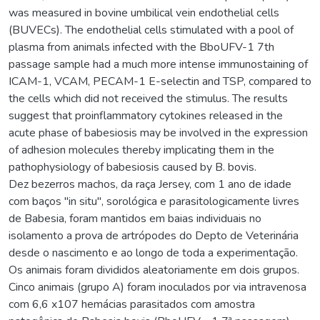
was measured in bovine umbilical vein endothelial cells
(BUVECs). The endothelial cells stimulated with a pool of
plasma from animals infected with the BboUFV-1 7th
passage sample had a much more intense immunostaining of
ICAM-1, VCAM, PECAM-1 E-selectin and TSP, compared to
the cells which did not received the stimulus. The results
suggest that proinflammatory cytokines released in the
acute phase of babesiosis may be involved in the expression
of adhesion molecules thereby implicating them in the
pathophysiology of babesiosis caused by B. bovis.
Dez bezerros machos, da raça Jersey, com 1 ano de idade
com baços "in situ", sorológica e parasitologicamente livres
de Babesia, foram mantidos em baias individuais no
isolamento a prova de artrópodes do Depto de Veterinária
desde o nascimento e ao longo de toda a experimentação.
Os animais foram divididos aleatoriamente em dois grupos.
Cinco animais (grupo A) foram inoculados por via intravenosa
com 6,6 x107 hemácias parasitados com amostra