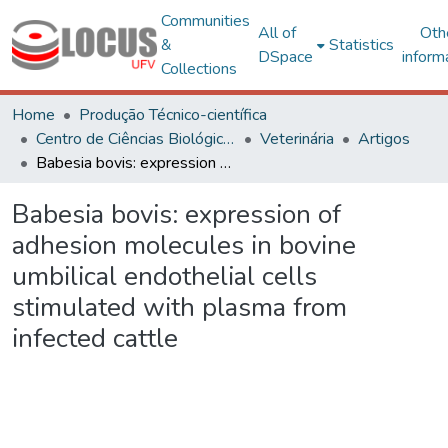
Communities
All of
Oth
&
Statistics
DSpace
inform
Collections
Home
Produção Técnico-científica
Centro de Ciências Biológicas e da Saúde
Veterinária
Artigos
Babesia bovis: expression of adhesion molecules in bovine umbilical endothelial cells stimulated with plasma from infected cattle
Babesia bovis: expression of
adhesion molecules in bovine
umbilical endothelial cells
stimulated with plasma from
infected cattle