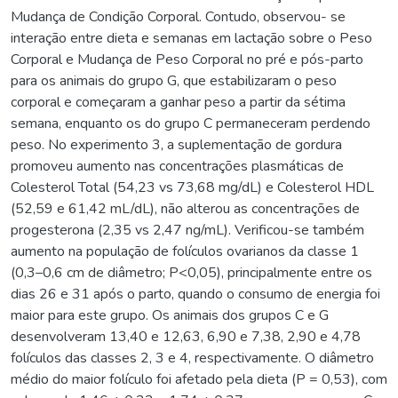
Mudança de Condição Corporal. Contudo, observou- se
interação entre dieta e semanas em lactação sobre o Peso
Corporal e Mudança de Peso Corporal no pré e pós-parto
para os animais do grupo G, que estabilizaram o peso
corporal e começaram a ganhar peso a partir da sétima
semana, enquanto os do grupo C permaneceram perdendo
peso. No experimento 3, a suplementação de gordura
promoveu aumento nas concentrações plasmáticas de
Colesterol Total (54,23 vs 73,68 mg/dL) e Colesterol HDL
(52,59 e 61,42 mL/dL), não alterou as concentrações de
progesterona (2,35 vs 2,47 ng/mL). Verificou-se também
aumento na população de folículos ovarianos da classe 1
(0,3–0,6 cm de diâmetro; P<0,05), principalmente entre os
dias 26 e 31 após o parto, quando o consumo de energia foi
maior para este grupo. Os animais dos grupos C e G
desenvolveram 13,40 e 12,63, 6,90 e 7,38, 2,90 e 4,78
folículos das classes 2, 3 e 4, respectivamente. O diâmetro
médio do maior folículo foi afetado pela dieta (P = 0,53), com