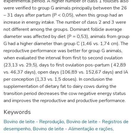
experimental period. A higher number of class 1 follicles also
were verified to group G animals principally between the 26
– 31 days after partum (P < 0,05), when this group had an
increase in energy intake. The number of class 2 and 3 were
not different among the groups. Dominant follicle average
diameter was affected by diet (P = 0,53), animals from group
G had a higher diameter than group C (1,46 vs. 1,74 cm). The
reproductive performance was better for group G animals,
when evaluated the interval from first to second ovulation
(23,13 vs. 29,5), days to first ovulation pos-partum ( 42,89
vs. 46,37 days), open days (106,89 vs. 152,67 days) and IA
per conception (1,33 vs. 1,5 doses). In conclusion the
supplementation of dietary fat to dairy cows during the
transition period decreases the cow negative energy status
and improves the reproductive and productive performance.
Keywords
Bovino de leite - Reprodução
,
Bovino de leite - Registros de
desempenho
,
Bovino de leite - Alimentação e rações
,