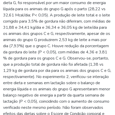
dieta G, foi responsável por um maior consumo de energia
líquida para os animais do grupo G após o parto (28,22 vs
32,61 Mcal/dia; P< 0,05). A produção de leite total e o leite
corrigido para 3,5% de gordura não diferiram, com médias de
31,88 e 34,41 kg/dia e 36,34 e 36,05 kg de leite/dia para
os animais dos grupos C e G, respectivamente, apesar de os
animais do grupo G produzirem 2,53 kg de leite a mais por
dia (7,93%) que o grupo C. Houve redução da porcentagem
da gordura do leite (P < 0,05), com médias de 4,36 e 3,81
% de gordura para os grupos C e G. Observou-se, portanto,
que a produção total de gordura não foi afetada (1,38 vs
1,29 kg de gordura por dia para os animais dos grupos C e G,
respectivamente). No experimento 2, verificou-se interação
entre dieta e semanas em lactação sobre o balanço de
energia líquida e os animais do grupo G apresentaram menor
balanço negativo de energia a partir da quarta semana de
lactação (P < 0,05), coincidindo com o aumento de consumo
verificado neste mesmo período. Não foram observados
efeitos das dietas sobre o Escore de Condição corporal e