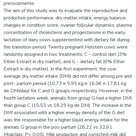
precocemente.
The aim of this study was to evaluate the reproductive and
productive performance, dry matter intake, energy balance,
changes in condition score, ovarian follicular dynamics, plasma
concentration of cholesterol and progesterone in the early
lactation of dairy cows supplemented with dietary fat during
the transition period. Twenty pregnant Holstein cows were
randomly assigned in two treatments: C – control diet (3%
Ether Extract in dry matter); and G – dietary fat (6% Ether
Extract in dry matter). In the first experiment, the cow
average dry matter intake (DMI) did not differ among pre and
post- partum period (10,73 e 9,95 kg e 16,06 e 17,81 kg
de DMI/day) for C and G groups respectively. However, in the
fourth lactation week, animals from group G had a higher DMI
than group C (15,53 vs 18,29 kg de DM). The increase in the
DMI associated with a higher energy density of the G diet
was the responsible for a higher liquid energy intake for the
animals G group in the pos-partum (28,22 vs 32,61
Mcal/day; P< 0,05). Milk production and corrected milk did