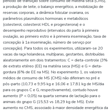
período de transição sobre consumo de matéria seca (CMS),
a produção de leite, o balanço energético, a mobilização de
reservas corporais, a dinâmica folicular ovariana, os
parâmetros plasmáticos hormonais e metabólicos
(colesterol, colesterol HDL e progesterona) e o
desempenho reprodutivo (intervalos do parto à primeira
ovulação, ao primeiro estro e à primeira inseminação, taxa de
concepção à 1a inseminação, número de serviço por
concepção). Para todos os experimentos, utilizaram-se 20
vacas da raça holandesa, multíparas, gestantes, distribuídas
aleatoriamente em dois tratamentos: C = dieta-controle (3%
de extrato etéreo (EE) na matéria seca (MS)) e G = dieta-
gordura (6% de EE na MS). No experimento 1, os valores
médios de consumo de MS (CMS) não diferiram no pré e
pós-parto (10,73 e 9,95 kg e 16,06 e 17,81 kg de MS/dia
para os grupos C e G, respectivamente), contudo houve
aumento (P < 0,05) na quarta semana de lactação para o
animais do grupo G (15,53 vs 18,29 kg de MS). Este
aumento no CMS, associado à maior densidade energética da