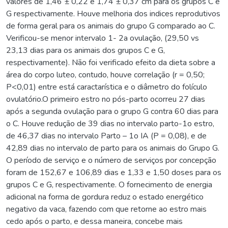
valores de 1,46 ± 0,22 e 1,74 ± 0,37 cm para os grupos C e
G respectivamente. Houve melhoria dos indices reprodutivos
de forma geral para os animais do grupo G comparado ao C.
Verificou-se menor intervalo 1- 2a ovulação, (29,50 vs
23,13 dias para os animais dos grupos C e G,
respectivamente). Não foi verificado efeito da dieta sobre a
área do corpo luteo, contudo, houve correlação (r = 0,50;
P<0,01) entre está caractarística e o diâmetro do folículo
ovulatório.O primeiro estro no pós-parto ocorreu 27 dias
após a segunda ovulação para o grupo G contra 60 dias para
o C. Houve redução de 39 dias no intervalo parto-1o estro,
de 46,37 dias no intervalo Parto – 1o IA (P = 0,08), e de
42,89 dias no intervalo de parto para os animais do Grupo G.
O período de serviço e o número de serviços por concepção
foram de 152,67 e 106,89 dias e 1,33 e 1,50 doses para os
grupos C e G, respectivamente. O fornecimento de energia
adicional na forma de gordura reduz o estado energético
negativo da vaca, fazendo com que retorne ao estro mais
cedo após o parto, e dessa maneira, concebe mais