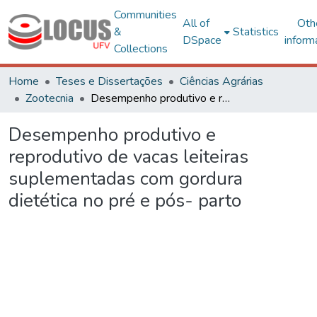
Communities
All of
Oth
&
Statistics
DSpace
inform
Collections
Home
Teses e Dissertações
Ciências Agrárias
Zootecnia
Desempenho produtivo e reprodutivo de vacas leiteiras suplementadas com gordura dietética no pré e pós- parto
Desempenho produtivo e
reprodutivo de vacas leiteiras
suplementadas com gordura
dietética no pré e pós- parto