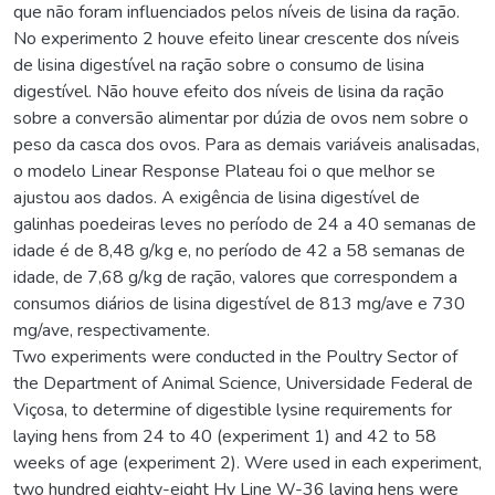
que não foram influenciados pelos níveis de lisina da ração.
No experimento 2 houve efeito linear crescente dos níveis
de lisina digestível na ração sobre o consumo de lisina
digestível. Não houve efeito dos níveis de lisina da ração
sobre a conversão alimentar por dúzia de ovos nem sobre o
peso da casca dos ovos. Para as demais variáveis analisadas,
o modelo Linear Response Plateau foi o que melhor se
ajustou aos dados. A exigência de lisina digestível de
galinhas poedeiras leves no período de 24 a 40 semanas de
idade é de 8,48 g/kg e, no período de 42 a 58 semanas de
idade, de 7,68 g/kg de ração, valores que correspondem a
consumos diários de lisina digestível de 813 mg/ave e 730
mg/ave, respectivamente.
Two experiments were conducted in the Poultry Sector of
the Department of Animal Science, Universidade Federal de
Viçosa, to determine of digestible lysine requirements for
laying hens from 24 to 40 (experiment 1) and 42 to 58
weeks of age (experiment 2). Were used in each experiment,
two hundred eighty-eight Hy Line W-36 laying hens were