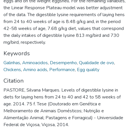
eggs and on the weight eggshell. For the remaining variables,
the Linear Response Plateau model was better adjustment
of the data. The digestible lysine requirements of laying hens
from 24 to 40 weeks of age is 8.48 g/kg and, in the period
42-58 weeks of age, 7.68 g/kg diet, values that correspond
the daily intakes of digestible lysine 813 mg/bird and 730
mg/bird, respectively.
Keywords
Galinhas
,
Aminoacidos
,
Desempenho
,
Qualidade de ovo
,
Chickens
,
Amino acids
,
Performance
,
Egg quality
Citation
PASTORE, Silvana Marques. Levels of digestible lysine in
diets for laying hens from 24 to 40 and 42 to 58 weeks of
age. 2014. 75 f. Tese (Doutorado em Genética e
Melhoramento de Animais Domésticos; Nutrição e
Alimentação Animal; Pastagens e Forragicul) - Universidade
Federal de Viçosa, Viçosa, 2014.