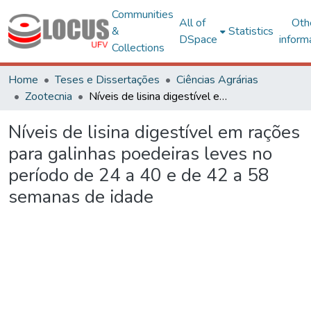
Communities
All of
Oth
&
Statistics
DSpace
inform
Collections
Home
Teses e Dissertações
Ciências Agrárias
Zootecnia
Níveis de lisina digestível em rações para galinhas poedeiras leves no período de 24 a 40 e de 42 a 58 semanas de idade
Níveis de lisina digestível em rações
para galinhas poedeiras leves no
período de 24 a 40 e de 42 a 58
semanas de idade