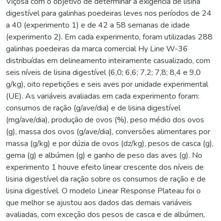
Viçosa com o objetivo de determinar a exigência de lisina
digestível para galinhas poedeiras leves nos períodos de 24
a 40 (experimento 1) e de 42 a 58 semanas de idade
(experimento 2). Em cada experimento, foram utilizadas 288
galinhas poedeiras da marca comercial Hy Line W-36
distribuídas em delineamento inteiramente casualizado, com
seis níveis de lisina digestível (6,0; 6,6; 7,2; 7,8; 8,4 e 9,0
g/kg), oito repetições e seis aves por unidade experimental
(UE). As variáveis avaliadas em cada experimento foram:
consumos de ração (g/ave/dia) e de lisina digestível
(mg/ave/dia), produção de ovos (%), peso médio dos ovos
(g), massa dos ovos (g/ave/dia), conversões alimentares por
massa (g/kg) e por dúzia de ovos (dz/kg), pesos de casca (g),
gema (g) e albúmen (g) e ganho de peso das aves (g). No
experimento 1 houve efeito linear crescente dos níveis de
lisina digestível da ração sobre os consumos de ração e de
lisina digestível. O modelo Linear Response Plateau foi o
que melhor se ajustou aos dados das demais variáveis
avaliadas, com exceção dos pesos de casca e de albúmen,