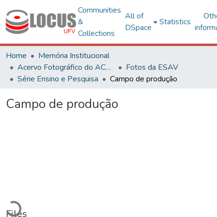
Communities
All of
Oth
&
Statistics
DSpace
inform
Collections
Home
Memória Institucional
Acervo Fotográfico do ACH-UFV
Fotos da ESAV
Série Ensino e Pesquisa
Campo de produção
Campo de produção
Loading...
Files