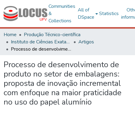
Communities
All of
Oth
&
Statistics
DSpace
inform
Collections
Home
Produção Técnico-científica
Instituto de Ciências Exatas e Tecnológicas – CRP
Artigos
Processo de desenvolvimento de produto no setor de embalagens: proposta de inovação incremental com enfoque na maior praticidade no uso do papel alumínio
Processo de desenvolvimento de
produto no setor de embalagens:
proposta de inovação incremental
com enfoque na maior praticidade
no uso do papel alumínio