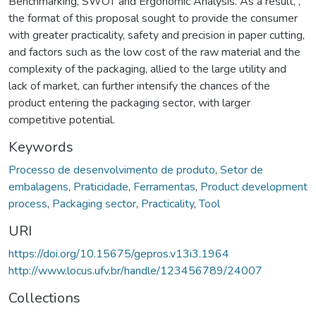
Benchmarking, SWOT and Ergonomic Analysis. As a result, ,
the format of this proposal sought to provide the consumer
with greater practicality, safety and precision in paper cutting,
and factors such as the low cost of the raw material and the
complexity of the packaging, allied to the large utility and
lack of market, can further intensify the chances of the
product entering the packaging sector, with larger
competitive potential.
Keywords
Processo de desenvolvimento de produto
,
Setor de
embalagens
,
Praticidade
,
Ferramentas
,
Product development
process
,
Packaging sector
,
Practicality
,
Tool
URI
https://doi.org/10.15675/gepros.v13i3.1964
http://www.locus.ufv.br/handle/123456789/24007
Collections