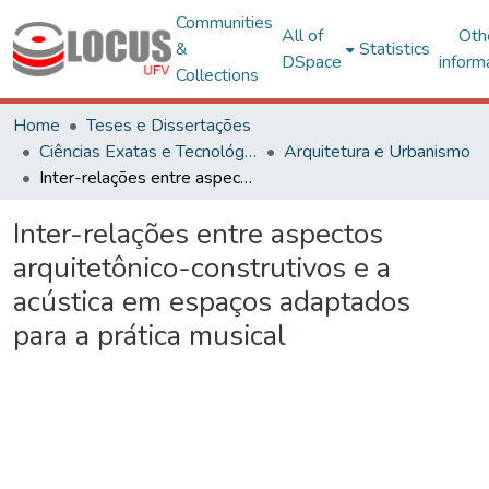
Communities
All of
Oth
&
Statistics
DSpace
inform
Collections
Home
Teses e Dissertações
Ciências Exatas e Tecnológicas
Arquitetura e Urbanismo
Inter-relações entre aspectos arquitetônico-construtivos e a acústica em espaços adaptados para a prática musical
Inter-relações entre aspectos
arquitetônico-construtivos e a
acústica em espaços adaptados
para a prática musical