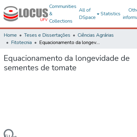
Communities
All of
Oth
&
Statistics
DSpace
inform
Collections
Home
Teses e Dissertações
Ciências Agrárias
Fitotecnia
Equacionamento da longevidade de sementes de tomate
Equacionamento da longevidade de
sementes de tomate
ding...