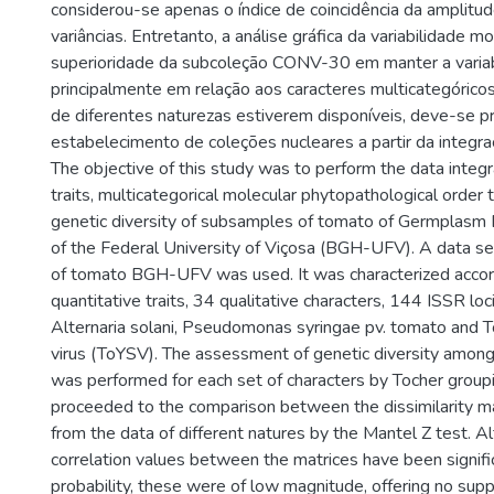
considerou-se apenas o índice de coincidência da amplitu
variâncias. Entretanto, a análise gráfica da variabilidade m
superioridade da subcoleção CONV-30 em manter a variab
principalmente em relação aos caracteres multicategóric
de diferentes naturezas estiverem disponíveis, deve-se pri
estabelecimento de coleções nucleares a partir da integr
The objective of this study was to perform the data integr
traits, multicategorical molecular phytopathological order 
genetic diversity of subsamples of tomato of Germplasm
of the Federal University of Viçosa (BGH-UFV). A data s
of tomato BGH-UFV was used. It was characterized accor
quantitative traits, 34 qualitative characters, 144 ISSR loci
Alternaria solani, Pseudomonas syringae pv. tomato and 
virus (ToYSV). The assessment of genetic diversity amon
was performed for each set of characters by Tocher group
proceeded to the comparison between the dissimilarity m
from the data of different natures by the Mantel Z test. A
correlation values between the matrices have been signif
probability, these were of low magnitude, offering no supp