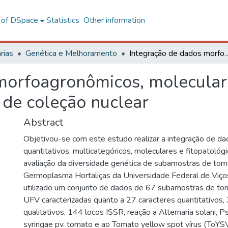
l of DSpace
Statistics
Other information
rias
Genética e Melhoramento
Integração de dados morfoagronômicos, moleculares e fitopatológicos 
morfoagronômicos, moleculare
 de coleção nuclear
Abstract
Objetivou-se com este estudo realizar a integração de da
quantitativos, multicategóricos, moleculares e fitopatológ
avaliação da diversidade genética de subamostras de tom
Germoplasma Hortaliças da Universidade Federal de Viç
utilizado um conjunto de dados de 67 subamostras de t
UFV caracterizadas quanto a 27 caracteres quantitativos,
qualitativos, 144 locos ISSR, reação a Alternaria solani,
syringae pv. tomato e ao Tomato yellow spot vírus (ToYSV