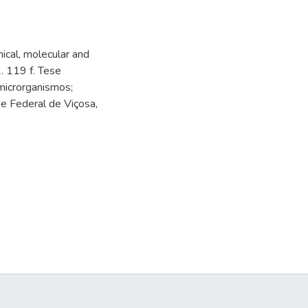
ical, molecular and
1. 119 f. Tese
microrganismos;
de Federal de Viçosa,