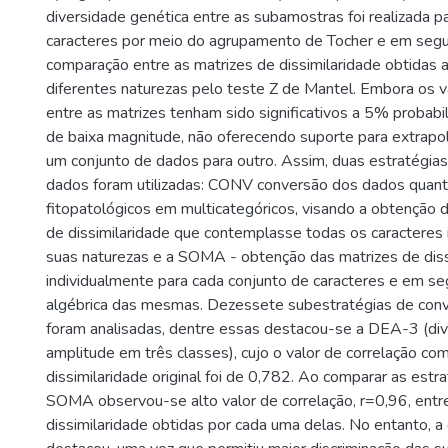
diversidade genética entre as subamostras foi realizada p
caracteres por meio do agrupamento de Tocher e em seg
comparação entre as matrizes de dissimilaridade obtidas a
diferentes naturezas pelo teste Z de Mantel. Embora os v
entre as matrizes tenham sido significativos a 5% probabi
de baixa magnitude, não oferecendo suporte para extrapol
um conjunto de dados para outro. Assim, duas estratégias
dados foram utilizadas: CONV conversão dos dados quanti
fitopatológicos em multicategóricos, visando a obtenção 
de dissimilaridade que contemplasse todas os caractere
suas naturezas e a SOMA - obtenção das matrizes de diss
individualmente para cada conjunto de caracteres e em s
algébrica das mesmas. Dezessete subestratégias de con
foram analisadas, dentre essas destacou-se a DEA-3 (divi
amplitude em três classes), cujo o valor de correlação com
dissimilaridade original foi de 0,782. Ao comparar as est
SOMA observou-se alto valor de correlação, r=0,96, entr
dissimilaridade obtidas por cada uma delas. No entanto, 