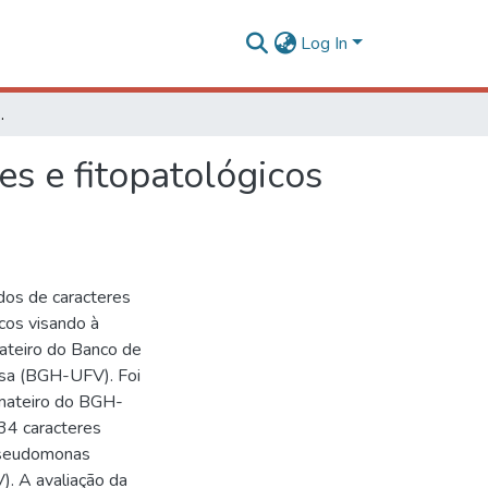
Log In
para estabelecimento de coleção nuclear
s e fitopatológicos
dos de caracteres
icos visando à
ateiro do Banco de
osa (BGH-UFV). Foi
omateiro do BGH-
 34 caracteres
 Pseudomonas
). A avaliação da