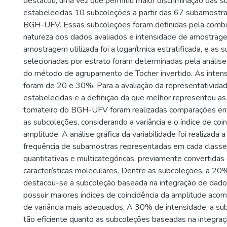
destacou, uma vez que permitiu maior discriminação das 
estabelecidas 10 subcoleções a partir das 67 subamostr
BGH-UFV. Essas subcoleções foram definidas pela combi
natureza dos dados avaliados e intensidade de amostrage
amostragem utilizada foi a logarítmica estratificada, e as
selecionadas por estrato foram determinadas pela análise m
do método de agrupamento de Tocher invertido. As intens
foram de 20 e 30%. Para a avaliação da representativida
estabelecidas e a definição da que melhor representou a
tomateiro do BGH-UFV foram realizadas comparações entre
as subcoleções, considerando a variância e o índice de coi
amplitude. A análise gráfica da variabilidade foi realizada a
frequência de subamostras representadas em cada classe 
quantitativas e multicategóricas, previamente convertidas 
características moleculares. Dentre as subcoleções, a 20
destacou-se a subcoleção baseada na integração de dad
possuir maiores índices de coincidência da amplitude ac
de variância mais adequados. A 30% de intensidade, a s
tão eficiente quanto as subcoleções baseadas na integra