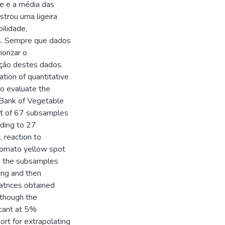
de e a média das
ostrou uma ligeira
ilidade,
os. Sempre que dados
orizar o
ação destes dados.
ation of quantitative
to evaluate the
 Bank of Vegetable
et of 67 subsamples
ding to 27
, reaction to
Tomato yellow spot
g the subsamples
ing and then
atrices obtained
lthough the
icant at 5%
ort for extrapolating