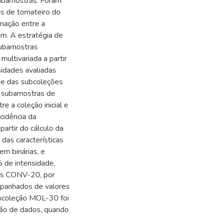
subamostras. Foram
as de tomateiro do
nação entre a
m. A estratégia de
 subamostras
ultivariada a partir
idades avaliadas
de das subcoleções
s subamostras de
 a coleção inicial e
ncidência da
 partir do cálculo da
das características
em binárias, e
% de intensidade,
os CONV-20, por
ompanhados de valores
ubcoleção MOL-30 foi
ção de dados, quando