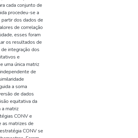
ara cada conjunto de
uida procedeu-se a
 partir dos dados de
alores de correlação
lidade, esses foram
ar os resultados de
 de integração dos
tativos e
de uma única matriz
s independente de
imilaridade
eguida a soma
versão de dados
são equitativa da
 a matriz
ratégias CONV e
e as matrizes de
a estratégia CONV se