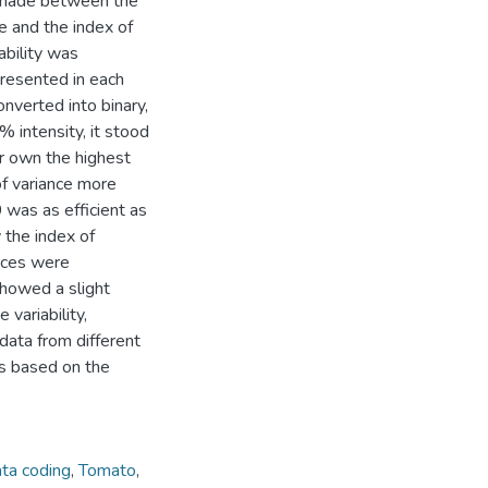
made between the
ce and the index of
ability was
resented in each
onverted into binary,
 intensity, it stood
r own the highest
of variance more
 was as efficient as
 the index of
ances were
showed a slight
variability,
data from different
ns based on the
ta coding
,
Tomato
,