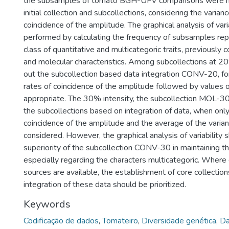
the subsamples of tomato BGH-UFV comparisons were 
initial collection and subcollections, considering the varian
coincidence of the amplitude. The graphical analysis of vari
performed by calculating the frequency of subsamples rep
class of quantitative and multicategoric traits, previously c
and molecular characteristics. Among subcollections at 20%
out the subcollection based data integration CONV-20, fo
rates of coincidence of the amplitude followed by values 
appropriate. The 30% intensity, the subcollection MOL-30
the subcollections based on integration of data, when only
coincidence of the amplitude and the average of the vari
considered. However, the graphical analysis of variability 
superiority of the subcollection CONV-30 in maintaining the 
especially regarding the characters multicategoric. Where 
sources are available, the establishment of core collectio
integration of these data should be prioritized.
Keywords
Codificação de dados
,
Tomateiro
,
Diversidade genética
,
Da