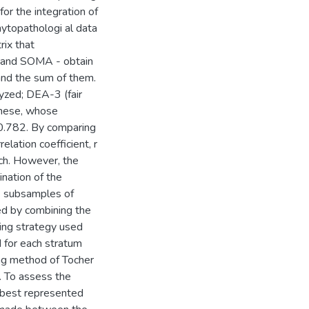
or the integration of
ytopathologi al data
rix that
e and SOMA - obtain
 and the sum of them.
yzed; DEA-3 (fair
these, whose
s 0.782. By comparing
ation coefficient, r
ach. However, the
nation of the
7 subsamples of
d by combining the
ling strategy used
 for each stratum
ng method of Tocher
. To assess the
t best represented