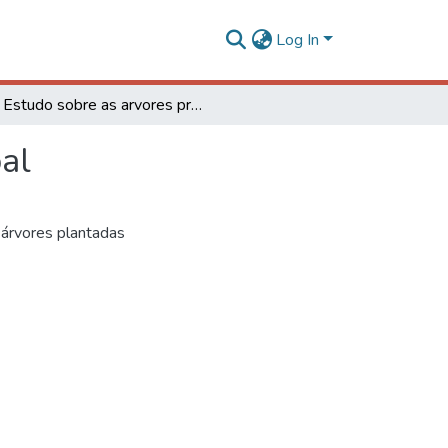
Log In
Estudo sobre as arvores próximo ao Edifício Principal
pal
 árvores plantadas