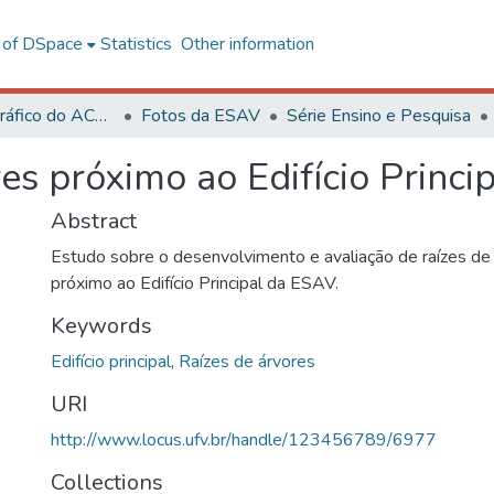
l of DSpace
Statistics
Other information
Acervo Fotográfico do ACH-UFV
Fotos da ESAV
Série Ensino e Pesquisa
es próximo ao Edifício Princi
Abstract
Estudo sobre o desenvolvimento e avaliação de raízes de
próximo ao Edifício Principal da ESAV.
Keywords
Edifício principal
,
Raízes de árvores
URI
http://www.locus.ufv.br/handle/123456789/6977
Collections