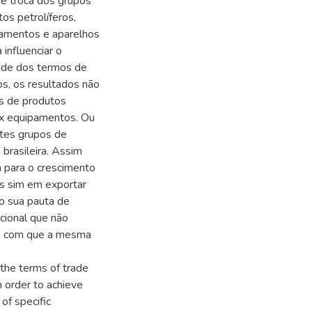
e troca dos grupos
os petrolíferos,
pamentos e aparelhos
influenciar o
dade dos termos de
os, os resultados não
os de produtos
ix equipamentos. Ou
stes grupos de
brasileira. Assim
a para o crescimento
as sim em exportar
o sua pauta de
cional que não
do com que a mesma
 the terms of trade
In order to achieve
of specific