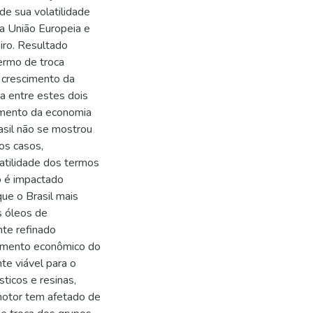
de sua volatilidade
a União Europeia e
iro. Resultado
termo de troca
 crescimento da
a entre estes dois
imento da economia
asil não se mostrou
 os casos,
atilidade dos termos
o é impactado
ue o Brasil mais
s óleos de
te refinado
cimento econômico do
te viável para o
ticos e resinas,
 motor tem afetado de