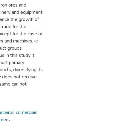
iron ores and
hinery and equipment
uence the growth of
 trade for the
except for the case of
s and machines, ie
duct groups
s in this study it
port primary
ucts, diversifying its
y does not receive
 same can not
rceiros comerciais
,
tners