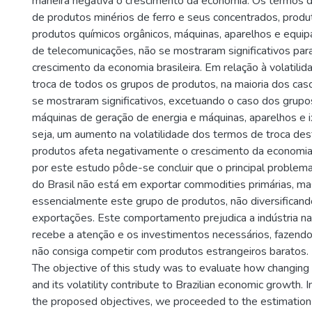
maneira negativa o crescimento da economia. Os termos d
de produtos minérios de ferro e seus concentrados, produt
produtos químicos orgânicos, máquinas, aparelhos e equi
de telecomunicações, não se mostraram significativos para 
crescimento da economia brasileira. Em relação à volatili
troca de todos os grupos de produtos, na maioria dos cas
se mostraram significativos, excetuando o caso dos grup
máquinas de geração de energia e máquinas, aparelhos e 
seja, um aumento na volatilidade dos termos de troca de
produtos afeta negativamente o crescimento da economia 
por este estudo pôde-se concluir que o principal problem
do Brasil não está em exportar commodities primárias, m
essencialmente este grupo de produtos, não diversificand
exportações. Este comportamento prejudica a indústria na
recebe a atenção e os investimentos necessários, fazen
não consiga competir com produtos estrangeiros baratos.
The objective of this study was to evaluate how changing
and its volatility contribute to Brazilian economic growth. 
the proposed objectives, we proceeded to the estimation 