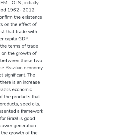
M - OLS , initially
eriod 1962- 2012.
confirm the existence
ts on the effect of
st that trade with
er capita GDP.
the terms of trade
t on the growth of
ade between these two
he Brazilian economy.
t significant. The
there is an increase
razil's economic
f the products that
products, seed oils,
presented a framework
for Brazil is good
 power generation
 the growth of the