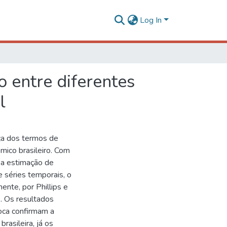
Log In
o entre diferentes
l
nça dos termos de
ômico brasileiro. Com
e a estimação de
 séries temporais, o
ente, por Phillips e
 Os resultados
oca confirmam a
rasileira, já os