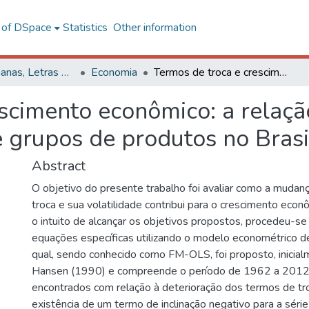
l of DSpace
Statistics
Other information
Ciências Humanas, Letras e Artes
Economia
Termos de troca e crescimento econômico: a relação entre diferentes parceiros comerciais e grupos de produtos no Brasil
scimento econômico: a relaçã
e grupos de produtos no Brasi
Abstract
O objetivo do presente trabalho foi avaliar como a muda
troca e sua volatilidade contribui para o crescimento econ
o intuito de alcançar os objetivos propostos, procedeu-s
equações específicas utilizando o modelo econométrico de
qual, sendo conhecido como FM-OLS, foi proposto, inicialm
Hansen (1990) e compreende o período de 1962 a 2012.
encontrados com relação à deterioração dos termos de tr
existência de um termo de inclinação negativo para a série b