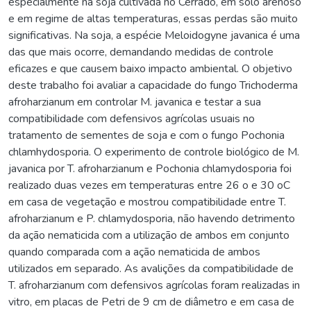
especialmente na soja cultivada no Cerrado, em solo arenoso
e em regime de altas temperaturas, essas perdas são muito
significativas. Na soja, a espécie Meloidogyne javanica é uma
das que mais ocorre, demandando medidas de controle
eficazes e que causem baixo impacto ambiental. O objetivo
deste trabalho foi avaliar a capacidade do fungo Trichoderma
afroharzianum em controlar M. javanica e testar a sua
compatibilidade com defensivos agrícolas usuais no
tratamento de sementes de soja e com o fungo Pochonia
chlamhydosporia. O experimento de controle biológico de M.
javanica por T. afroharzianum e Pochonia chlamydosporia foi
realizado duas vezes em temperaturas entre 26 o e 30 oC
em casa de vegetação e mostrou compatibilidade entre T.
afroharzianum e P. chlamydosporia, não havendo detrimento
da ação nematicida com a utilização de ambos em conjunto
quando comparada com a ação nematicida de ambos
utilizados em separado. As avalições da compatibilidade de
T. afroharzianum com defensivos agrícolas foram realizadas in
vitro, em placas de Petri de 9 cm de diâmetro e em casa de