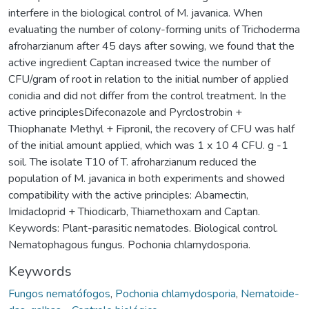
interfere in the biological control of M. javanica. When
evaluating the number of colony-forming units of Trichoderma
afroharzianum after 45 days after sowing, we found that the
active ingredient Captan increased twice the number of
CFU/gram of root in relation to the initial number of applied
conidia and did not differ from the control treatment. In the
active principlesDifeconazole and Pyrclostrobin +
Thiophanate Methyl + Fipronil, the recovery of CFU was half
of the initial amount applied, which was 1 x 10 4 CFU. g -1
soil. The isolate T10 of T. afroharzianum reduced the
population of M. javanica in both experiments and showed
compatibility with the active principles: Abamectin,
Imidacloprid + Thiodicarb, Thiamethoxam and Captan.
Keywords: Plant-parasitic nematodes. Biological control.
Nematophagous fungus. Pochonia chlamydosporia.
Keywords
Fungos nematófogos
,
Pochonia chlamydosporia
,
Nematoide-