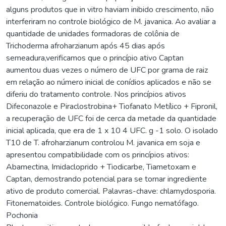
alguns produtos que in vitro haviam inibido crescimento, não
interferiram no controle biológico de M. javanica. Ao avaliar a
quantidade de unidades formadoras de colônia de
Trichoderma afroharzianum após 45 dias após
semeadura,verificamos que o princípio ativo Captan
aumentou duas vezes o número de UFC por grama de raiz
em relação ao número inicial de conídios aplicados e não se
diferiu do tratamento controle. Nos princípios ativos
Difeconazole e Piraclostrobina+ Tiofanato Metílico + Fipronil,
a recuperação de UFC foi de cerca da metade da quantidade
inicial aplicada, que era de 1 x 10 4 UFC. g -1 solo. O isolado
T10 de T. afroharzianum controlou M. javanica em soja e
apresentou compatibilidade com os princípios ativos:
Abamectina, Imidacloprido + Tiodicarbe, Tiametoxam e
Captan, demostrando potencial para se tornar ingrediente
ativo de produto comercial. Palavras-chave: chlamydosporia.
Fitonematoides. Controle biológico. Fungo nematófago.
Pochonia