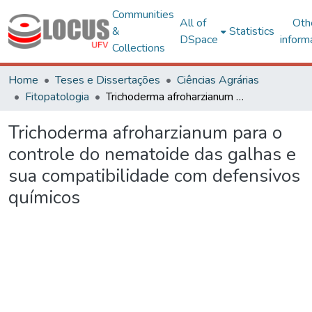
Communities
All of
Oth
&
Statistics
DSpace
inform
Collections
Home
Teses e Dissertações
Ciências Agrárias
Fitopatologia
Trichoderma afroharzianum para o controle do nematoide das galhas e sua compatibilidade com defensivos químicos
Trichoderma afroharzianum para o
controle do nematoide das galhas e
sua compatibilidade com defensivos
químicos