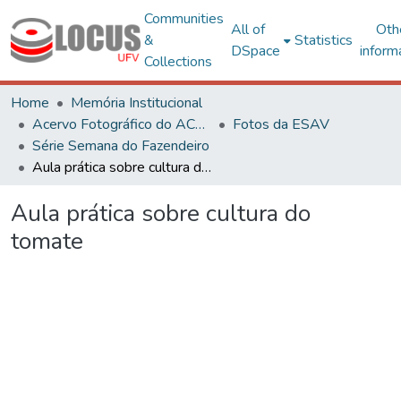
Communities
All of
Oth
&
Statistics
DSpace
inform
Collections
Home
Memória Institucional
Acervo Fotográfico do ACH-UFV
Fotos da ESAV
Série Semana do Fazendeiro
Aula prática sobre cultura do tomate
Aula prática sobre cultura do
tomate