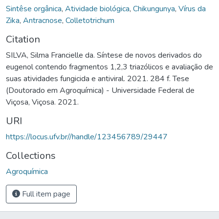
Sintêse orgânica
,
Atividade biológica
,
Chikungunya
,
Vírus da
Zika
,
Antracnose
,
Colletotrichum
Citation
SILVA, Silma Francielle da. Síntese de novos derivados do
eugenol contendo fragmentos 1,2,3 triazólicos e avaliação de
suas atividades fungicida e antiviral. 2021. 284 f. Tese
(Doutorado em Agroquímica) - Universidade Federal de
Viçosa, Viçosa. 2021.
URI
https://locus.ufv.br//handle/123456789/29447
Collections
Agroquímica
Full item page