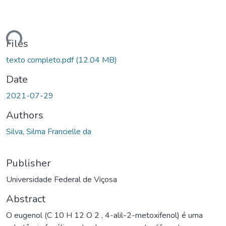
ading...
Files
texto completo.pdf
(12.04 MB)
Date
2021-07-29
Authors
Silva, Silma Francielle da
Publisher
Universidade Federal de Viçosa
Abstract
O eugenol (C 10 H 12 O 2 , 4-alil-2-metoxifenol) é uma