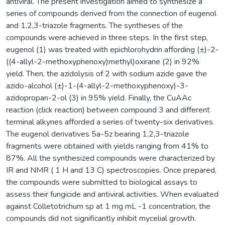
antiviral. The present investigation aimed to synthesize a
series of compounds derived from the connection of eugenol
and 1,2,3-triazole fragments. The syntheses of the
compounds were achieved in three steps. In the first step,
eugenol (1) was treated with epichlorohydrin affording (±)-2-
((4-allyl-2-methoxyphenoxy)methyl)oxirane (2) in 92%
yield. Then, the azidolysis of 2 with sodium azide gave the
azido-alcohol (±)-1-(4-allyl-2-methoxyphenoxy)-3-
azidopropan-2-ol (3) in 95% yield. Finally, the CuAAc
reaction (click reaction) between compound 3 and different
terminal alkynes afforded a series of twenty-six derivatives.
The eugenol derivatives 5a-5z bearing 1,2,3-triazole
fragments were obtained with yields ranging from 41% to
87%. All the synthesized compounds were characterized by
IR and NMR ( 1 H and 13 C) spectroscopies. Once prepared,
the compounds were submitted to biological assays to
assess their fungicide and antiviral activities. When evaluated
against Colletotrichum sp at 1 mg mL -1 concentration, the
compounds did not significantly inhibit mycelial growth.