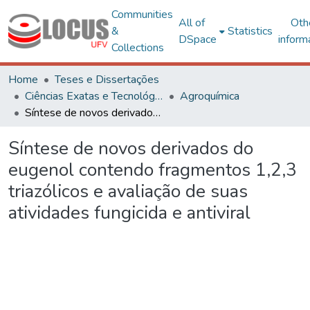
Communities
All of
Oth
&
Statistics
DSpace
inform
Collections
Home
Teses e Dissertações
Ciências Exatas e Tecnológicas
Agroquímica
Síntese de novos derivados do eugenol contendo fragmentos 1,2,3 triazólicos e avaliação de suas atividades fungicida e antiviral
Síntese de novos derivados do
eugenol contendo fragmentos 1,2,3
triazólicos e avaliação de suas
atividades fungicida e antiviral