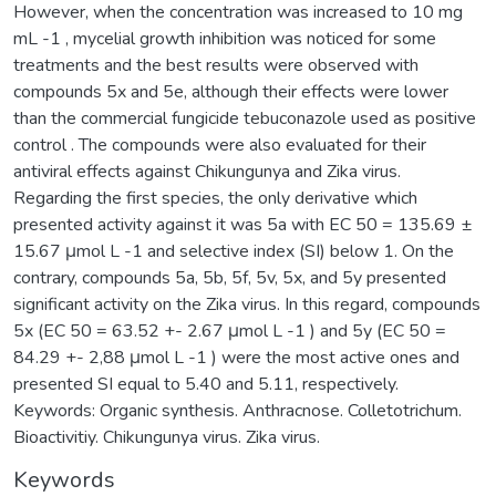
However, when the concentration was increased to 10 mg
mL -1 , mycelial growth inhibition was noticed for some
treatments and the best results were observed with
compounds 5x and 5e, although their effects were lower
than the commercial fungicide tebuconazole used as positive
control . The compounds were also evaluated for their
antiviral effects against Chikungunya and Zika virus.
Regarding the first species, the only derivative which
presented activity against it was 5a with EC 50 = 135.69 ±
15.67 μmol L -1 and selective index (SI) below 1. On the
contrary, compounds 5a, 5b, 5f, 5v, 5x, and 5y presented
significant activity on the Zika virus. In this regard, compounds
5x (EC 50 = 63.52 +- 2.67 μmol L -1 ) and 5y (EC 50 =
84.29 +- 2,88 μmol L -1 ) were the most active ones and
presented SI equal to 5.40 and 5.11, respectively.
Keywords: Organic synthesis. Anthracnose. Colletotrichum.
Bioactivitiy. Chikungunya virus. Zika virus.
Keywords