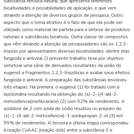
substância fenólica natural, que apresenta diferentes
bioatividades e possibilidades de aplicação, e que vem
atraindo a atenção de diversos grupos de pesquisa. Outro
aspecto que o torna atrativo é o fato de que ele pode ser
utilizado como material de partida para a síntese de produtos
naturais e substâncias bioativas. Outra classe de compostos
que vêm atraindo a atenção de pesquisadores são os 1,2,3-
triazóis por apresentarem diversas bioatividades, dentre elas
fungicida e antiviral. O presente trabalho teve por objetivo
sintetizar uma série de derivados resultantes da união do
eugenol a Fragmentos 1,2,3-triazólicas e avaliar seus efeitos
fungicida e antiviral. A preparação das substâncias envolveu
três etapas. Na primeira, o eugenol (1) foi tratado com a
epicloridina resultando na obtenção do (±)-2-((4-alil-2-
metoxifenoxi)metiloxirano) (2) com 92% de rendimento. A
azidólise de 2 com azida de sódio resultou no preparo do
(±)-1-(4-alil-2-metoxifenoxi)-3-azidopropan-2-ol (3) em
95% de rendimento. A terceira e última etapa correspondeu
à reação CuAAC (reação click) entre a substância 3 e