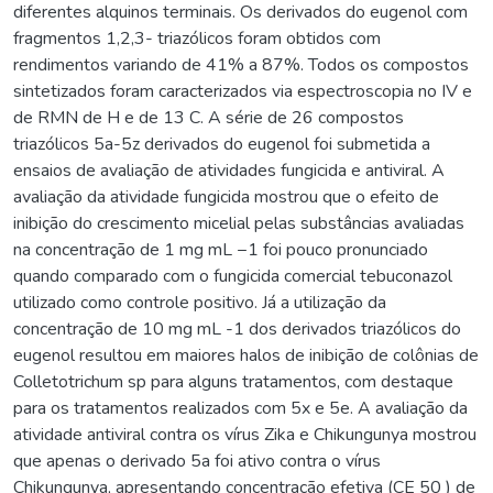
diferentes alquinos terminais. Os derivados do eugenol com
fragmentos 1,2,3- triazólicos foram obtidos com
rendimentos variando de 41% a 87%. Todos os compostos
sintetizados foram caracterizados via espectroscopia no IV e
de RMN de H e de 13 C. A série de 26 compostos
triazólicos 5a-5z derivados do eugenol foi submetida a
ensaios de avaliação de atividades fungicida e antiviral. A
avaliação da atividade fungicida mostrou que o efeito de
inibição do crescimento micelial pelas substâncias avaliadas
na concentração de 1 mg mL −1 foi pouco pronunciado
quando comparado com o fungicida comercial tebuconazol
utilizado como controle positivo. Já a utilização da
concentração de 10 mg mL -1 dos derivados triazólicos do
eugenol resultou em maiores halos de inibição de colônias de
Colletotrichum sp para alguns tratamentos, com destaque
para os tratamentos realizados com 5x e 5e. A avaliação da
atividade antiviral contra os vírus Zika e Chikungunya mostrou
que apenas o derivado 5a foi ativo contra o vírus
Chikungunya, apresentando concentração efetiva (CE 50 ) de