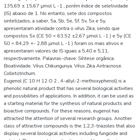
135,69 ± 15,67 μmol L -1 , porém índice de seletividade
(IS) abaixo de 1. No entanto, sete dos compostos
sintetizados, a saber, 5a, 5b, 5e, 5f, 5v, 5x e 5y,
apresentaram atividade contra o vírus Zika, sendo que
compostos 5x (CE 50 = 63,52 ±2,67 μmol L -1 ) e 5y (CE
50 = 84,29 +- 2,88 μmol L -1 ) foram os mais ativos e
apresentaram valores de IS iguais a 5,40 e 5,11,
respectivamente. Palavras-chave: Síntese orgânica.
Bioatividade. Vírus Chikungunya. Vírus Zika Antracnose.
Colletotrichum.
Eugenol (C 10 H 12 O 2 , 4-allyl-2-methoxyphenol) is a
phenolic natural product that has several biological activities
and possibilities of applications. In addition, it can be used as
a starting material for the synthesis of natural products and
bioactive compounds. For these reasons, eugenol has
attracted the attention of several research groups. Another
class of attractive compounds is the 1,2,3-triazoles that also
display several biological activities including fungicide and