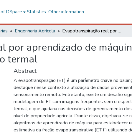
l of DSpace
Statistics
Other information
rias
Engenharia Agrícola
Evapotranspiração real por aprendizado de máquina e sensoriamento remoto sem o espectro termal
al por aprendizado de máqui
o termal
Abstract
A evapotranspiração (ET) é um parâmetro chave no balanç
destaque nesse contexto a utilização de dados provenien
sensoriamento remoto. Entretanto, existe um desafio signi
modelagem de ET com imagens frequentes sem o espectr
termal, o que ajudaria nas decisões de gerenciamento dos
nível de propriedade agrícola. Diante disso, objetivou-se n
algoritmos de aprendizado de máquina para estabelecer 
estimativa da fração evapotranspirativa (ET f ) utilizando d