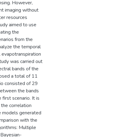
ensing. However,
ent imaging without
ter resources
tudy aimed to use
ating the
enarios from the
analyze the temporal
l evapotranspiration
 study was carried out
ectral bands of the
osed a total of 11
io consisted of 29
 between the bands
irst scenario. It is
 the correlation
he models generated
omparison with the
gorithms: Multiple
, Bayesian-