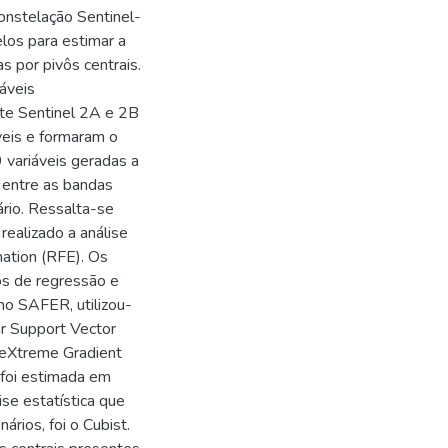
onstelação Sentinel-
elos para estimar a
as por pivôs centrais.
iáveis
ite Sentinel 2A e 2B
veis e formaram o
9 variáveis geradas a
a entre as bandas
ário. Ressalta-se
realizado a análise
nation (RFE). Os
os de regressão e
mo SAFER, utilizou-
ar Support Vector
 eXtreme Gradient
 foi estimada em
ise estatística que
rios, foi o Cubist.