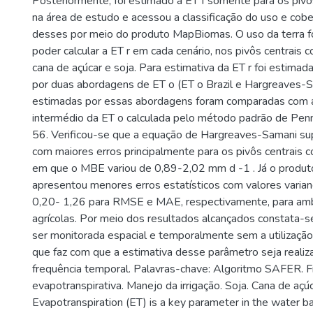
Posteriormente, foi estimado a ET f somente para os pivô
na área de estudo e acessou a classificação do uso e cobe
desses por meio do produto MapBiomas. O uso da terra fo
poder calcular a ET r em cada cenário, nos pivôs centrais 
cana de açúcar e soja. Para estimativa da ET r foi estimada
por duas abordagens de ET o (ET o Brazil e Hargreaves-S
estimadas por essas abordagens foram comparadas com a
intermédio da ET o calculada pelo método padrão de P
56. Verificou-se que a equação de Hargreaves-Samani su
com maiores erros principalmente para os pivôs centrais c
em que o MBE variou de 0,89-2,02 mm d -1 . Já o produto
apresentou menores erros estatísticos com valores varia
0,20- 1,26 para RMSE e MAE, respectivamente, para amb
agrícolas. Por meio dos resultados alcançados constata-s
ser monitorada espacial e temporalmente sem a utilização
que faz com que a estimativa desse parâmetro seja reali
frequência temporal. Palavras-chave: Algoritmo SAFER. F
evapotranspirativa. Manejo da irrigação. Soja. Cana de açúc
Evapotranspiration (ET) is a key parameter in the water ba