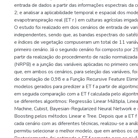
entrada de dados a partir das informações espectrais da c
2; e analisar a aplicabilidade temporal e espacial dos mod
evapotranspiração real (ET r ) em culturas agrícolas irrigad
O estudo foi realizado em dois cenários de entrada de var
independentes, sendo que, as bandas espectrais do satél
e índices de vegetação compuseram um total de 11 variá
primeiro cenário. Já o segundo cenário foi composto por 2
partir da realização do procedimento de razão normalizad
(NRPB) e a junção das variáveis aplicadas no primeiro cen
que, em ambos os cenários, para seleção das variáveis, foi 
de correlação de 0,98 e a Função Recursive Feature Elimi
modelos gerados para predizer a ET f a partir de algoritm
em seguida comparação com a ET f calculada pelo algorit
se diferentes algoritmos: Regressão Linear Múltipla, Line
Machine, Cubist, Bayesian-Regularized Neural Network e
Boosting pelos métodos Linear e Tree. Depois que a ET f
cada cenário com as diferentes técnicas, realizou-se a anál
permitiu selecionar o melhor modelo, que em ambos os cená