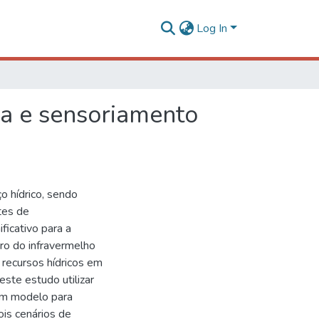
Log In
na e sensoriamento
o hídrico, sendo
tes de
ficativo para a
o do infravermelho
 recursos hídricos em
este estudo utilizar
um modelo para
ois cenários de