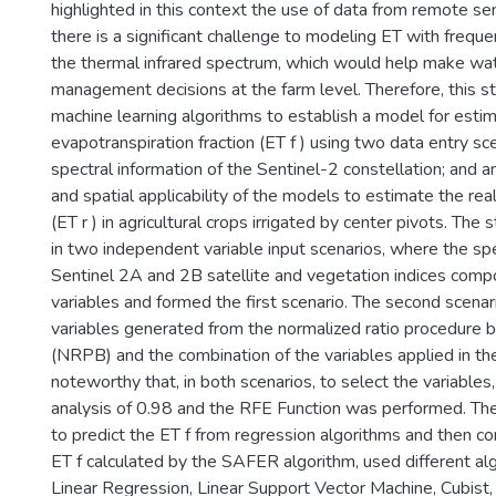
highlighted in this context the use of data from remote s
there is a significant challenge to modeling ET with frequ
the thermal infrared spectrum, which would help make wa
management decisions at the farm level. Therefore, this s
machine learning algorithms to establish a model for estim
evapotranspiration fraction (ET f ) using two data entry sc
spectral information of the Sentinel-2 constellation; and 
and spatial applicability of the models to estimate the rea
(ET r ) in agricultural crops irrigated by center pivots. The
in two independent variable input scenarios, where the sp
Sentinel 2A and 2B satellite and vegetation indices comp
variables and formed the first scenario. The second scenar
variables generated from the normalized ratio procedure
(NRPB) and the combination of the variables applied in the f
noteworthy that, in both scenarios, to select the variables,
analysis of 0.98 and the RFE Function was performed. T
to predict the ET f from regression algorithms and then c
ET f calculated by the SAFER algorithm, used different al
Linear Regression, Linear Support Vector Machine, Cubist