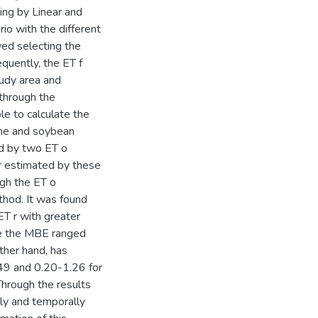
ng by Linear and
io with the different
wed selecting the
quently, the ET f
tudy area and
 through the
e to calculate the
cane and soybean
ed by two ET o
r estimated by these
gh the ET o
hod. It was found
T r with greater
ere the MBE ranged
ther hand, has
.49 and 0.20-1.26 for
Through the results
lly and temporally