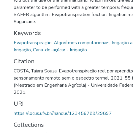
without the use of the thermal band, which makes the esti
parameter to be performed with a greater temporal frequ
SAFER algorithm. Evapotranspiration fraction. Irrigation
Sugarcane.
Keywords
Evapotranspiração
,
Algorítmos computacionais
,
Irrigação a
Irrigação
,
Cana-de-açúcar - Irrigação
Citation
COSTA, Taiara Souza. Evapotranspiração real por aprendi
sensoriamento remoto sem o espectro termal. 2021. 55 f
(Mestrado em Engenharia Agrícola) - Universidade Federal
2021.
URI
https://locus.ufv.br//handle/123456789/29897
Collections