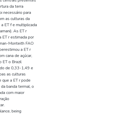
s centrais presentes
rtura da terra
i necessário para
com as culturas da
 a ET f e multiplicada
amani). As ET r
 ET r estimada por
enman-Monteith FAO
perestimou a ET r
om cana de açúcar,
 ET o Brazil
ndo de 0,33-1,49 e
as as culturas
e que a ET r pode
 da banda termal, o
zada com maior
ração
ar.
lance, being