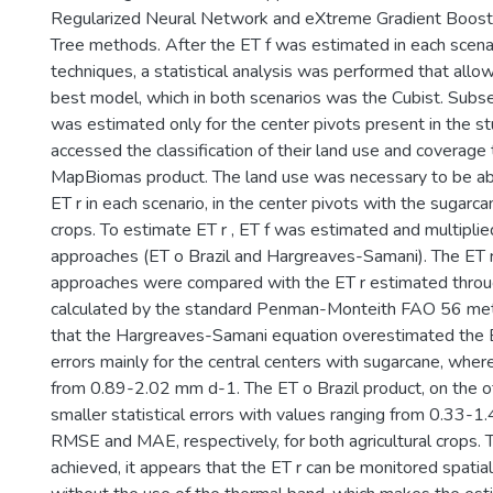
Regularized Neural Network and eXtreme Gradient Boosti
Tree methods. After the ET f was estimated in each scenar
techniques, a statistical analysis was performed that allo
best model, which in both scenarios was the Cubist. Subse
was estimated only for the center pivots present in the s
accessed the classification of their land use and coverage
MapBiomas product. The land use was necessary to be abl
ET r in each scenario, in the center pivots with the sugar
crops. To estimate ET r , ET f was estimated and multipli
approaches (ET o Brazil and Hargreaves-Samani). The ET 
approaches were compared with the ET r estimated throu
calculated by the standard Penman-Monteith FAO 56 met
that the Hargreaves-Samani equation overestimated the E
errors mainly for the central centers with sugarcane, wh
from 0.89-2.02 mm d-1. The ET o Brazil product, on the o
smaller statistical errors with values ranging from 0.33-1
RMSE and MAE, respectively, for both agricultural crops. 
achieved, it appears that the ET r can be monitored spatia