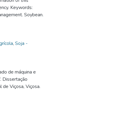
mation of this
ency. Keywords:
 management. Soybean.
grícola
,
Soja -
zado de máquina e
. Dissertação
 de Viçosa, Viçosa.