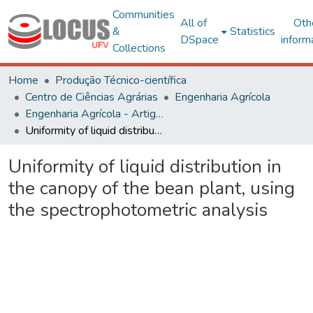
Communities
All of
Oth
&
Statistics
DSpace
inform
Collections
Home
Produção Técnico-científica
Centro de Ciências Agrárias
Engenharia Agrícola
Engenharia Agrícola - Artigos
Uniformity of liquid distribution in the canopy of the bean plant, using the spectrophotometric analysis
Uniformity of liquid distribution in
the canopy of the bean plant, using
the spectrophotometric analysis