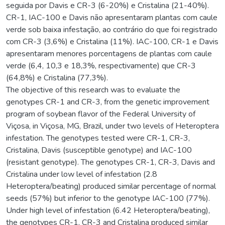
seguida por Davis e CR-3 (6-20%) e Cristalina (21-40%).
CR-1, IAC-100 e Davis não apresentaram plantas com caule
verde sob baixa infestação, ao contrário do que foi registrado
com CR-3 (3,6%) e Cristalina (11%). IAC-100, CR-1 e Davis
apresentaram menores porcentagens de plantas com caule
verde (6,4, 10,3 e 18,3%, respectivamente) que CR-3
(64,8%) e Cristalina (77,3%).
The objective of this research was to evaluate the
genotypes CR-1 and CR-3, from the genetic improvement
program of soybean flavor of the Federal University of
Viçosa, in Viçosa, MG, Brazil, under two levels of Heteroptera
infestation. The genotypes tested were CR-1, CR-3,
Cristalina, Davis (susceptible genotype) and IAC-100
(resistant genotype). The genotypes CR-1, CR-3, Davis and
Cristalina under low level of infestation (2.8
Heteroptera/beating) produced similar percentage of normal
seeds (57%) but inferior to the genotype IAC-100 (77%).
Under high level of infestation (6.42 Heteroptera/beating),
the genotypes CR-1, CR-3 and Cristalina produced similar