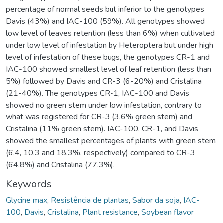
percentage of normal seeds but inferior to the genotypes
Davis (43%) and IAC-100 (59%). All genotypes showed
low level of leaves retention (less than 6%) when cultivated
under low level of infestation by Heteroptera but under high
level of infestation of these bugs, the genotypes CR-1 and
IAC-100 showed smallest level of leaf retention (less than
5%) followed by Davis and CR-3 (6-20%) and Cristalina
(21-40%). The genotypes CR-1, IAC-100 and Davis
showed no green stem under low infestation, contrary to
what was registered for CR-3 (3.6% green stem) and
Cristalina (11% green stem). IAC-100, CR-1, and Davis
showed the smallest percentages of plants with green stem
(6.4, 10.3 and 18.3%, respectively) compared to CR-3
(64.8%) and Cristalina (77.3%).
Keywords
Glycine max
,
Resistência de plantas
,
Sabor da soja
,
IAC-
100
,
Davis
,
Cristalina
,
Plant resistance
,
Soybean flavor