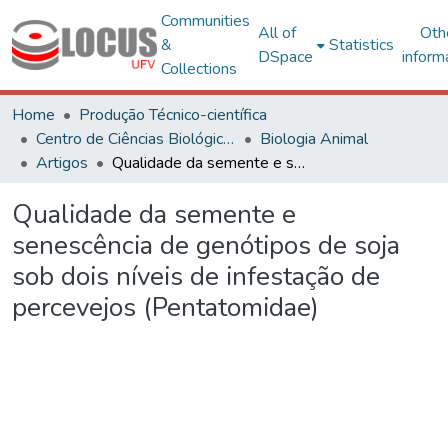
Communities
All of
Oth
&
Statistics
DSpace
inform
Collections
Home
Produção Técnico-científica
Centro de Ciências Biológicas e da Saúde
Biologia Animal
Artigos
Qualidade da semente e senescência de genótipos de soja sob dois níveis de infestação de percevejos (Pentatomidae)
Qualidade da semente e
senescência de genótipos de soja
sob dois níveis de infestação de
percevejos (Pentatomidae)