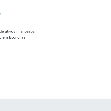
s
e ativos financeiros
do em Economia
.