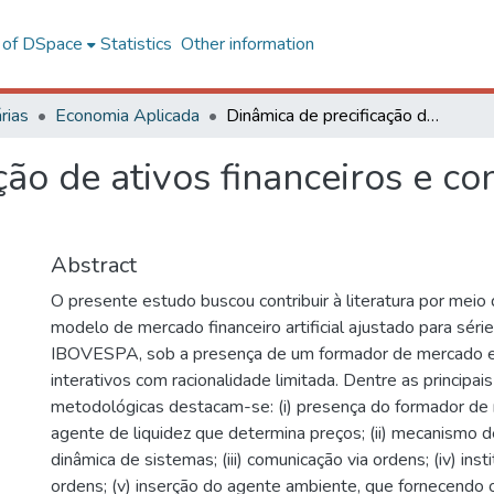
l of DSpace
Statistics
Other information
rias
Economia Aplicada
Dinâmica de precificação de ativos financeiros e contágio comportamental
ção de ativos financeiros e co
Abstract
O presente estudo buscou contribuir à literatura por meio
modelo de mercado financeiro artificial ajustado para séri
IBOVESPA, sob a presença de um formador de mercado e
interativos com racionalidade limitada. Dentre as principai
metodológicas destacam-se: (i) presença do formador d
agente de liquidez que determina preços; (ii) mecanismo d
dinâmica de sistemas; (iii) comunicação via ordens; (iv) insti
ordens; (v) inserção do agente ambiente, que fornecendo 