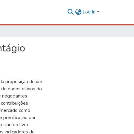
Log In
ntágio
 da proposição de um
e de dados diários do
 negociantes
s contribuições
e mercado como
e precificação por
tuição do livro
os indicadores de