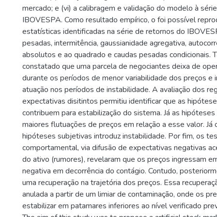
mercado; e (vi) a calibragem e validação do modelo à série
IBOVESPA. Como resultado empírico, o foi possível repro
estatísticas identificadas na série de retornos do IBOVE
pesadas, intermitência, gaussianidade agregativa, autocor
absolutos e ao quadrado e caudas pesadas condicionais. 
constatado que uma parcela de negociantes deixa de ope
durante os períodos de menor variabilidade dos preços e i
atuação nos períodos de instabilidade. A avaliação dos r
expectativas disitintos permitiu identificar que as hipóte
contribuem para estabilização do sistema. Já as hipóteses 
maiores flutuações de preços em relação a esse valor. Já
hipóteses subjetivas introduz instabilidade. Por fim, os te
comportamental, via difusão de expectativas negativas ac
do ativo (rumores), revelaram que os preços ingressam e
negativa em decorrência do contágio. Contudo, posterior
uma recuperação na trajetória dos preços. Essa recuperaçã
anulada a partir de um limiar de contaminação, onde os p
estabilizar em patamares inferiores ao nível verificado pr