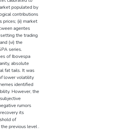
ket calibrated to
arket populated by
ogical contributions
 prices; (ii) market
between agentes
 setting the trading
and (vi) the
SPA series.
ties of Ibovespa
ianity, absolute
 fat tails. It was
f lower volatility
schemes identified
ility. However, the
 subjective
f negative rumors
 recovery its
eshold of
the previous level .