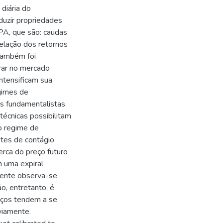
 diária do
duzir propriedades
SPA, que são: caudas
relação dos retornos
Também foi
rar no mercado
ntensificam sua
egimes de
ses fundamentalistas
técnicas possibilitam
 o regime de
stes de contágio
erca do preço futuro
m uma expiral
mente observa-se
o, entretanto, é
reços tendem a se
eviamente.