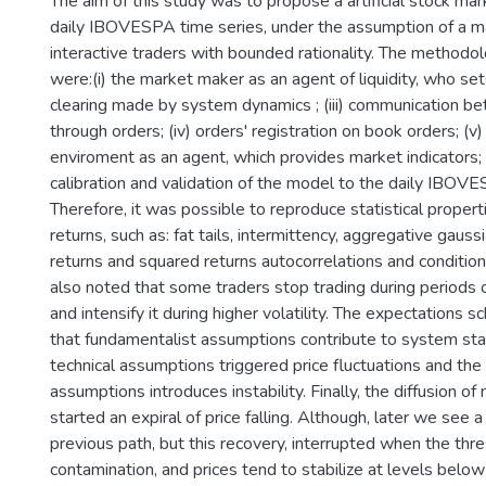
The aim of this study was to propose a artificial stock mar
daily IBOVESPA time series, under the assumption of a m
interactive traders with bounded rationality. The methodol
were:(i) the market maker as an agent of liquidity, who sets
clearing made by system dynamics ; (iii) communication 
through orders; (iv) orders' registration on book orders; (v)
enviroment as an agent, which provides market indicators; 
calibration and validation of the model to the daily IBOVE
Therefore, it was possible to reproduce statistical proper
returns, such as: fat tails, intermittency, aggregative gauss
returns and squared returns autocorrelations and conditional
also noted that some traders stop trading during periods o
and intensify it during higher volatility. The expectations 
that fundamentalist assumptions contribute to system stab
technical assumptions triggered price fluctuations and the
assumptions introduces instability. Finally, the diffusion o
started an expiral of price falling. Although, later we see a
previous path, but this recovery, interrupted when the thr
contamination, and prices tend to stabilize at levels below 