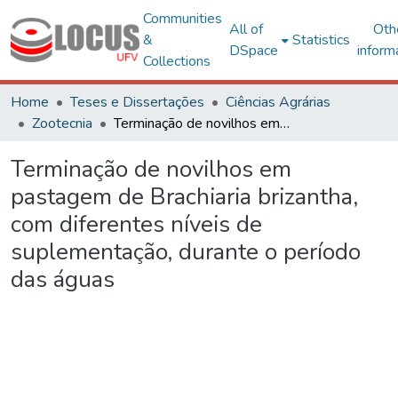
Communities
All of
Oth
&
Statistics
DSpace
inform
Collections
Home
Teses e Dissertações
Ciências Agrárias
Zootecnia
Terminação de novilhos em pastagem de Brachiaria brizantha, com diferentes níveis de suplementação, durante o período das águas
Terminação de novilhos em
pastagem de Brachiaria brizantha,
com diferentes níveis de
suplementação, durante o período
das águas