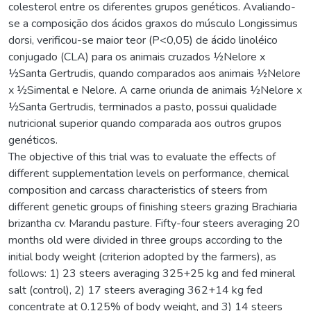
colesterol entre os diferentes grupos genéticos. Avaliando-
se a composição dos ácidos graxos do músculo Longissimus
dorsi, verificou-se maior teor (P<0,05) de ácido linoléico
conjugado (CLA) para os animais cruzados ½Nelore x
½Santa Gertrudis, quando comparados aos animais ½Nelore
x ½Simental e Nelore. A carne oriunda de animais ½Nelore x
½Santa Gertrudis, terminados a pasto, possui qualidade
nutricional superior quando comparada aos outros grupos
genéticos.
The objective of this trial was to evaluate the effects of
different supplementation levels on performance, chemical
composition and carcass characteristics of steers from
different genetic groups of finishing steers grazing Brachiaria
brizantha cv. Marandu pasture. Fifty-four steers averaging 20
months old were divided in three groups according to the
initial body weight (criterion adopted by the farmers), as
follows: 1) 23 steers averaging 325+25 kg and fed mineral
salt (control), 2) 17 steers averaging 362+14 kg fed
concentrate at 0.125% of body weight, and 3) 14 steers