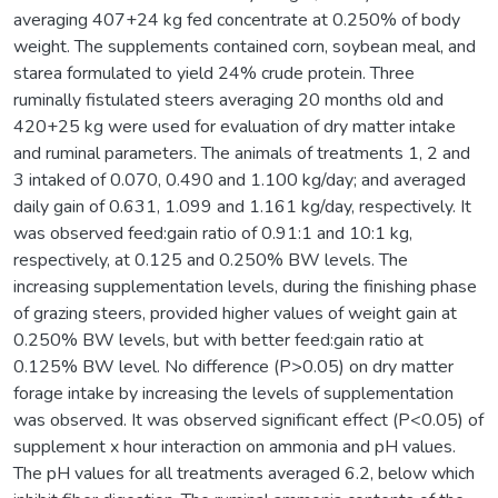
averaging 407+24 kg fed concentrate at 0.250% of body
weight. The supplements contained corn, soybean meal, and
starea formulated to yield 24% crude protein. Three
ruminally fistulated steers averaging 20 months old and
420+25 kg were used for evaluation of dry matter intake
and ruminal parameters. The animals of treatments 1, 2 and
3 intaked of 0.070, 0.490 and 1.100 kg/day; and averaged
daily gain of 0.631, 1.099 and 1.161 kg/day, respectively. It
was observed feed:gain ratio of 0.91:1 and 10:1 kg,
respectively, at 0.125 and 0.250% BW levels. The
increasing supplementation levels, during the finishing phase
of grazing steers, provided higher values of weight gain at
0.250% BW levels, but with better feed:gain ratio at
0.125% BW level. No difference (P>0.05) on dry matter
forage intake by increasing the levels of supplementation
was observed. It was observed significant effect (P<0.05) of
supplement x hour interaction on ammonia and pH values.
The pH values for all treatments averaged 6.2, below which