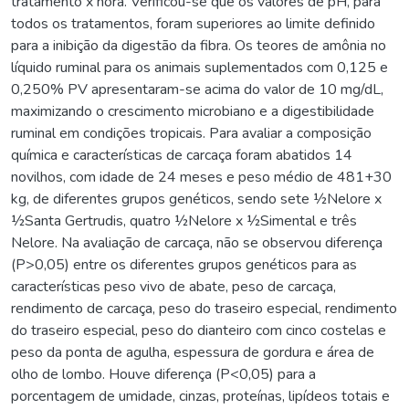
tratamento x hora. Verificou-se que os valores de pH, para
todos os tratamentos, foram superiores ao limite definido
para a inibição da digestão da fibra. Os teores de amônia no
líquido ruminal para os animais suplementados com 0,125 e
0,250% PV apresentaram-se acima do valor de 10 mg/dL,
maximizando o crescimento microbiano e a digestibilidade
ruminal em condições tropicais. Para avaliar a composição
química e características de carcaça foram abatidos 14
novilhos, com idade de 24 meses e peso médio de 481+30
kg, de diferentes grupos genéticos, sendo sete ½Nelore x
½Santa Gertrudis, quatro ½Nelore x ½Simental e três
Nelore. Na avaliação de carcaça, não se observou diferença
(P>0,05) entre os diferentes grupos genéticos para as
características peso vivo de abate, peso de carcaça,
rendimento de carcaça, peso do traseiro especial, rendimento
do traseiro especial, peso do dianteiro com cinco costelas e
peso da ponta de agulha, espessura de gordura e área de
olho de lombo. Houve diferença (P<0,05) para a
porcentagem de umidade, cinzas, proteínas, lipídeos totais e