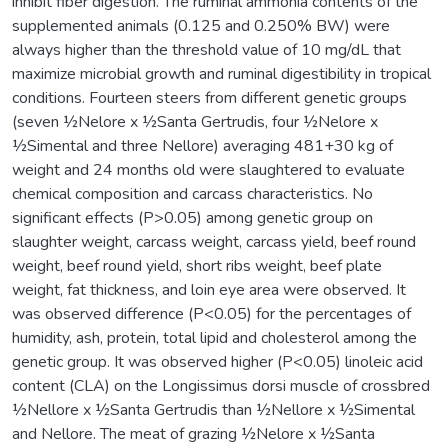
inhibit fiber digestion. The ruminal ammonia contents of the
supplemented animals (0.125 and 0.250% BW) were
always higher than the threshold value of 10 mg/dL that
maximize microbial growth and ruminal digestibility in tropical
conditions. Fourteen steers from different genetic groups
(seven ½Nelore x ½Santa Gertrudis, four ½Nelore x
½Simental and three Nellore) averaging 481+30 kg of
weight and 24 months old were slaughtered to evaluate
chemical composition and carcass characteristics. No
significant effects (P>0.05) among genetic group on
slaughter weight, carcass weight, carcass yield, beef round
weight, beef round yield, short ribs weight, beef plate
weight, fat thickness, and loin eye area were observed. It
was observed difference (P<0.05) for the percentages of
humidity, ash, protein, total lipid and cholesterol among the
genetic group. It was observed higher (P<0.05) linoleic acid
content (CLA) on the Longissimus dorsi muscle of crossbred
½Nellore x ½Santa Gertrudis than ½Nellore x ½Simental
and Nellore. The meat of grazing ½Nelore x ½Santa