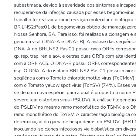
subestimada, devido à severidade dos sintomas e incapac
recuperar-se da infecção causada por esses begomovírus.
trabalho foi realizar a caracterização molecular e biológica
BR:LNS2:Pas:01 de begomovírus obtido de maracujazeir
Nossa Senhora, BA. Para isso, foi realizada a clonagem 
genoma viral (DNA-A e DNA- B). A análise das seqüênci
DNA-A do BR:LNS2:Pas:01 possui cinco ORFs correspo
cp, rep, trap, ren e ac4, e outras duas ORFs com alta iden
com a ORF AC5. O DNA-B possui ORFs correspondentes
nsp. O DNA-A do isolado BR:LNS2:Pas:01 possui maior i
seqüência com o Tomato chlorotic mottle virus (ToCMoV
com o Tomato yellow spot virus (ToYSV) (74%). Esses val
se de uma nova espécie, para a qual é proposto o nome P
severe leaf distortion virus (PSLDV). A análise filogené
do PSLDV no mesmo ramo monofilético do TGMV, e o 
ramo monofilético do ToYSV. A caracterização biológica co
determinação da gama de hospedeiros do PSLDV- [BR:L
inoculando-se clones infecciosos via biobalística em diver