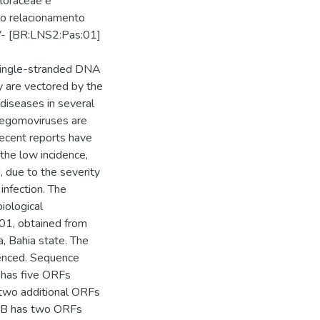
floraceae e
to relacionamento
DV- [BR:LNS2:Pas:01]
 single-stranded DNA
y are vectored by the
diseases in several
, begomoviruses are
ecent reports have
 the low incidence,
, due to the severity
 infection. The
iological
01, obtained from
, Bahia state. The
enced. Sequence
has five ORFs
d two additional ORFs
A-B has two ORFs