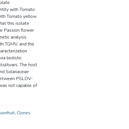
olate
ntity with Tomato
with Tomato yellow
at this isolate
me Passion flower
netic analysis
th TGMV, and the
aracterization
ia biolistic
/cultivars. The host
and Solanaceae
y between PSLDV-
was not capable of
ionfruit
,
Clones