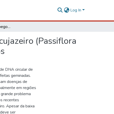
Log In
Caracterização de um begomovírus obtido de maracujazeiro (Passiflora edulis f. flavicarpa) e produção de clones infecciosos
jazeiro (Passiflora
os
de DNA circular de
rfeitas geminadas.
usam doenças de
ipalmente em regiões
um grande problema
tos recentes
ro. Apesar da baixa
 deve ser