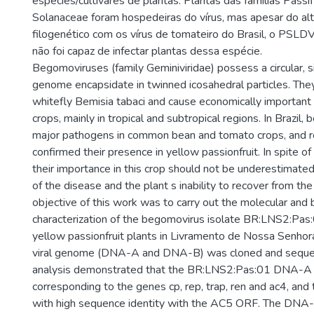
espécies/cultivares de plantas. Plantas das famílias Passi
Solanaceae foram hospedeiras do vírus, mas apesar do al
filogenético com os vírus de tomateiro do Brasil, o PSL
não foi capaz de infectar plantas dessa espécie.
Begomoviruses (family Geminiviridae) possess a circular,
genome encapsidate in twinned icosahedral particles. The
whitefly Bemisia tabaci and cause economically important 
crops, mainly in tropical and subtropical regions. In Brazil
major pathogens in common bean and tomato crops, and r
confirmed their presence in yellow passionfruit. In spite of
their importance in this crop should not be underestimated
of the disease and the plant s inability to recover from the
objective of this work was to carry out the molecular and b
characterization of the begomovirus isolate BR:LNS2:Pas:
yellow passionfruit plants in Livramento de Nossa Senhora
viral genome (DNA-A and DNA-B) was cloned and sequ
analysis demonstrated that the BR:LNS2:Pas:01 DNA-A 
corresponding to the genes cp, rep, trap, ren and ac4, an
with high sequence identity with the AC5 ORF. The DN