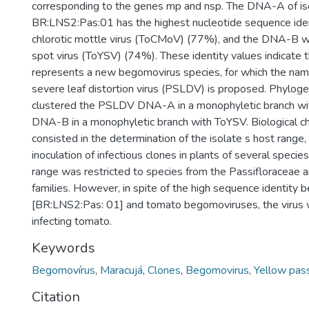
corresponding to the genes mp and nsp. The DNA-A of is
BR:LNS2:Pas:01 has the highest nucleotide sequence ide
chlorotic mottle virus (ToCMoV) (77%), and the DNA-B 
spot virus (ToYSV) (74%). These identity values indicate th
represents a new begomovirus species, for which the na
severe leaf distortion virus (PSLDV) is proposed. Phyloge
clustered the PSLDV DNA-A in a monophyletic branch wi
DNA-B in a monophyletic branch with ToYSV. Biological ch
consisted in the determination of the isolate s host range, v
inoculation of infectious clones in plants of several species
range was restricted to species from the Passifloraceae 
families. However, in spite of the high sequence identit
[BR:LNS2:Pas: 01] and tomato begomoviruses, the virus 
infecting tomato.
Keywords
Begomovírus
,
Maracujá
,
Clones
,
Begomovirus
,
Yellow pass
Citation