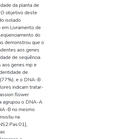
idade da planta de
 O objetivo deste
 do isolado
o em Livramento de
e seqüenciamento do
as demonstrou que o
ndentes aos genes
tidade de seqüência
 aos genes mp e
dentidade de
) (77%), e o DNA-B
ores indicam tratar-
assion flower
tica agrupou o DNA-A
DNA-B no mesmo
nsistiu na
NS2:Pas:01],
sas