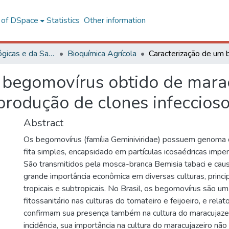
l of DSpace
Statistics
Other information
Ciências Biológicas e da Saúde
Bioquímica Agrícola
 begomovírus obtido de maracu
e produção de clones infeccios
Abstract
Os begomovírus (família Geminiviridae) possuem genoma 
fita simples, encapsidado em partículas icosaédricas impe
São transmitidos pela mosca-branca Bemisia tabaci e ca
grande importância econômica em diversas culturas, princ
tropicais e subtropicais. No Brasil, os begomovírus são 
fitossanitário nas culturas do tomateiro e feijoeiro, e rela
confirmam sua presença também na cultura do maracujazei
incidência, sua importância na cultura do maracujazeiro não