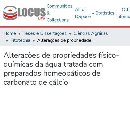
Communities
All of
Oth
&
Statistics
DSpace
inform
Collections
Home
Teses e Dissertações
Ciências Agrárias
Fitotecnia
Alterações de propriedades físico-químicas da água tratada com preparados homeopáticos de carbonato de cálcio
Alterações de propriedades físico-
químicas da água tratada com
preparados homeopáticos de
carbonato de cálcio