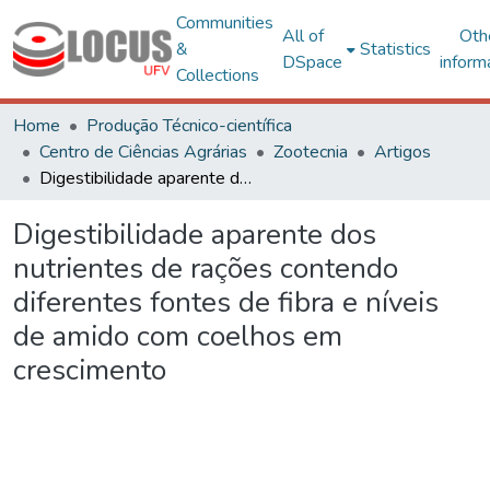
Communities
All of
Oth
&
Statistics
DSpace
inform
Collections
Home
Produção Técnico-científica
Centro de Ciências Agrárias
Zootecnia
Artigos
Digestibilidade aparente dos nutrientes de rações contendo diferentes fontes de fibra e níveis de amido com coelhos em crescimento
Digestibilidade aparente dos
nutrientes de rações contendo
diferentes fontes de fibra e níveis
de amido com coelhos em
crescimento