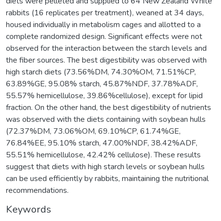
diets were pelleted and supplied to 64 New Zealand White
rabbits (16 replicates per treatment), weaned at 34 days,
housed individually in metabolism cages and allotted to a
complete randomized design. Significant effects were not
observed for the interaction between the starch levels and
the fiber sources. The best digestibility was observed with
high starch diets (73.56%DM, 74.30%OM, 71.51%CP,
63.89%GE, 95.08% starch, 45.87%NDF, 37.78%ADF,
55.57% hemicellulose, 39.86%cellulose), except for lipid
fraction. On the other hand, the best digestibility of nutrients
was observed with the diets containing with soybean hulls
(72.37%DM, 73.06%OM, 69.10%CP, 61.74%GE,
76.84%EE, 95.10% starch, 47.00%NDF, 38.42%ADF,
55.51% hemicellulose, 42.42% cellulose). These results
suggest that diets with high starch levels or soybean hulls
can be used efficiently by rabbits, maintaining the nutritional
recommendations.
Keywords