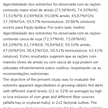
digestibilidade dos nutrientes foi observada com as rações
contendo maior nível de amido (73,56%MS, 74,30%MO,
71,51%PB, 63,89%EB, 95,08% amido, 45,87%FDN,
37,78%FDA, 55,57% hemicelulose, 39,86% celulose),
exceto para fração lipídica. Por outro lado, melhor
digestibilidade dos nutrientes foi observada com as rações
contendo casca de soja (72,37%MS, 73,06%MO,
69,10%PB, 61,74%EB, 76,84%EE, 95,10% amido,
47,00%FDN, 38,42%FDA, 55,51% hemicelulose, 42,42%
celulose). Estes resultados sugerem que as rações com
maiores níveis de amido ou com casca de soja podem ser
utilizadas eficientemente pelos coelhos, respeitando-se as
recomendações nutricionais.
The objective of the present study was to evaluate the
nutrients apparent digestibilities in growing rabbits fed diets
with different starch levels (22 or 32% on average) by high
or low inclusion of corn grain and different fiber sources
(alfalfa hay or soybean hulls), in 2x2 factorial outline. The