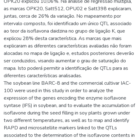
OPK20 explicou 10,06%. Na análise de regressão múltipla,
as marcas OPK20, Satt512, OPU02 e Satt398 explicaram,
juntas, cerca de 26% da variação. No mapeamento por
intervalo composto, foi identificado um único QTL associado
ao teor da isoflavona daidzina no grupo de ligação K, que
explicou 28% desta característica. As marcas que mais
explicaram as diferentes características avaliadas não foram
alocadas no mapa de ligação e, estudos posteriores deverão
ser conduzidos, visando aumentar o grau de saturação do
mapa. Isto poderá permitir a identificação de QTLs para as
diferentes características analisadas.
The soybean line BARC-8 and the commercial cultivar IAC-
100 were used in this study in order to analyze the
expression of the genes encoding the enzyme isoflavone
syntase (IFS) in soybean, and to evaluate the accumulation of
isoflavone during the seed filling in soy plants grown under
two different temperatures, as well as to map and identify
RAPD and microsatellite markers linked to the QTLs
associated to the determination of the isoflavone contents in