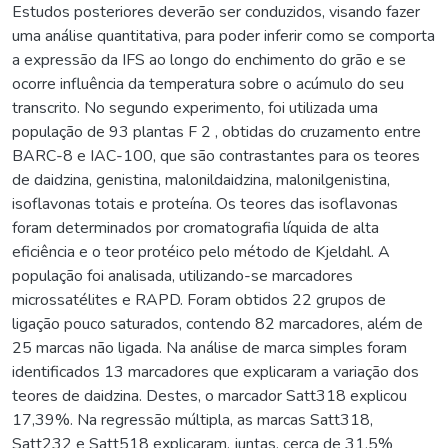
Estudos posteriores deverão ser conduzidos, visando fazer
uma análise quantitativa, para poder inferir como se comporta
a expressão da IFS ao longo do enchimento do grão e se
ocorre influência da temperatura sobre o acúmulo do seu
transcrito. No segundo experimento, foi utilizada uma
população de 93 plantas F 2 , obtidas do cruzamento entre
BARC-8 e IAC-100, que são contrastantes para os teores
de daidzina, genistina, malonildaidzina, malonilgenistina,
isoflavonas totais e proteína. Os teores das isoflavonas
foram determinados por cromatografia líquida de alta
eficiência e o teor protéico pelo método de Kjeldahl. A
população foi analisada, utilizando-se marcadores
microssatélites e RAPD. Foram obtidos 22 grupos de
ligação pouco saturados, contendo 82 marcadores, além de
25 marcas não ligada. Na análise de marca simples foram
identificados 13 marcadores que explicaram a variação dos
teores de daidzina. Destes, o marcador Satt318 explicou
17,39%. Na regressão múltipla, as marcas Satt318,
Satt232 e Satt518 explicaram, juntas, cerca de 31,5%