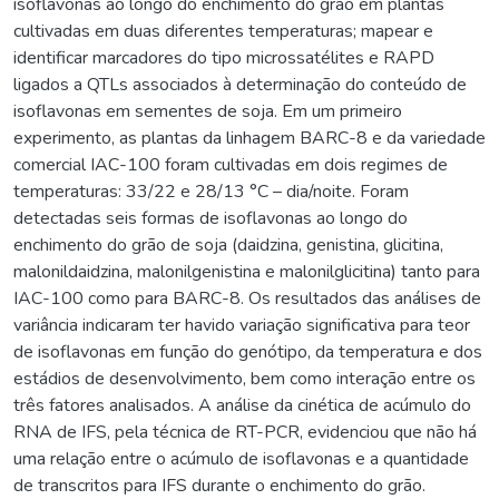
isoflavonas ao longo do enchimento do grão em plantas
cultivadas em duas diferentes temperaturas; mapear e
identificar marcadores do tipo microssatélites e RAPD
ligados a QTLs associados à determinação do conteúdo de
isoflavonas em sementes de soja. Em um primeiro
experimento, as plantas da linhagem BARC-8 e da variedade
comercial IAC-100 foram cultivadas em dois regimes de
temperaturas: 33/22 e 28/13 °C – dia/noite. Foram
detectadas seis formas de isoflavonas ao longo do
enchimento do grão de soja (daidzina, genistina, glicitina,
malonildaidzina, malonilgenistina e malonilglicitina) tanto para
IAC-100 como para BARC-8. Os resultados das análises de
variância indicaram ter havido variação significativa para teor
de isoflavonas em função do genótipo, da temperatura e dos
estádios de desenvolvimento, bem como interação entre os
três fatores analisados. A análise da cinética de acúmulo do
RNA de IFS, pela técnica de RT-PCR, evidenciou que não há
uma relação entre o acúmulo de isoflavonas e a quantidade
de transcritos para IFS durante o enchimento do grão.