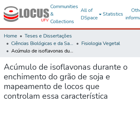
Communities
All of
Oth
&
Statistics
DSpace
inform
Collections
Home
Teses e Dissertações
Ciências Biológicas e da Saúde
Fisiologia Vegetal
Acúmulo de isoflavonas durante o enchimento do grão de soja e mapeamento de locos que controlam essa característica
Acúmulo de isoflavonas durante o
enchimento do grão de soja e
mapeamento de locos que
controlam essa característica