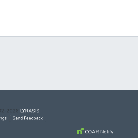
002-2026
LYRASIS
ings
Send Feedback
COAR Notify