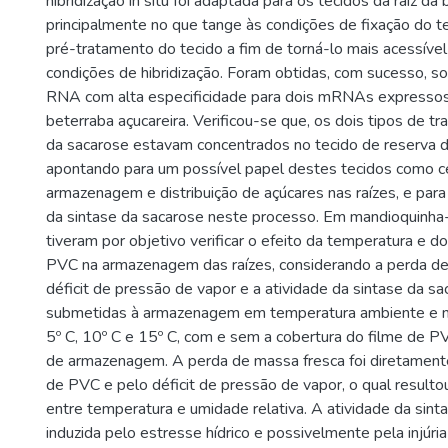
hibridização in situ foi adaptada para os tecidos da raíz da 
principalmente no que tange às condições de fixação do t
pré-tratamento do tecido a fim de torná-lo mais acessível
condições de hibridização. Foram obtidas, com sucesso, 
RNA com alta especificidade para dois mRNAs expressos 
beterraba açucareira. Verificou-se que, os dois tipos de tr
da sacarose estavam concentrados no tecido de reserva 
apontando para um possível papel destes tecidos como c
armazenagem e distribuição de açúcares nas raízes, e para
da sintase da sacarose neste processo. Em mandioquinha-
tiveram por objetivo verificar o efeito da temperatura e do
PVC na armazenagem das raízes, considerando a perda de
déficit de pressão de vapor e a atividade da sintase da s
submetidas à armazenagem em temperatura ambiente e n
5º C, 10º C e 15º C, com e sem a cobertura do filme de P
de armazenagem. A perda de massa fresca foi diretamente
de PVC e pelo déficit de pressão de vapor, o qual result
entre temperatura e umidade relativa. A atividade da sint
induzida pelo estresse hídrico e possivelmente pela injúria