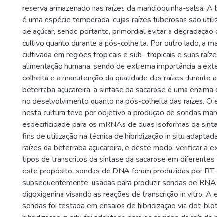
reserva armazenado nas raízes da mandioquinha-salsa. A b
é uma espécie temperada, cujas raízes tuberosas são util
de açúcar, sendo portanto, primordial evitar a degradação 
cultivo quanto durante a pós-colheita. Por outro lado, a m
cultivada em regiões tropicais e sub- tropicais e suas raíze
alimentação humana, sendo de extrema importância a ext
colheita e a manutenção da qualidade das raízes durante
beterraba açucareira, a sintase da sacarose é uma enzima 
no deselvolvimento quanto na pós-colheita das raízes. O
nesta cultura teve por objetivo a produção de sondas mar
especificidade para os mRNAs de duas isoformas da sinta
fins de utilização na técnica de hibridização in situ adapta
raízes da beterraba açucareira, e deste modo, verificar a 
tipos de transcritos da sintase da sacarose em diferentes 
este propósito, sondas de DNA foram produzidas por RT
subseqüentemente, usadas para produzir sondas de RN
digoxigenina visando as reações de transcrição in vitro. A 
sondas foi testada em ensaios de hibridização via dot-blot