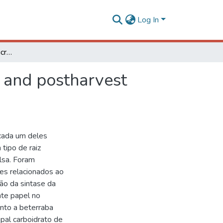
Log In
In situ hybridization of sucrose synthase transcripts and postharvest studies in tuberous roots
s and postharvest
 cada um deles
tipo de raiz
lsa. Foram
es relacionados ao
ão da sintase da
nte papel no
nto a beterraba
ipal carboidrato de