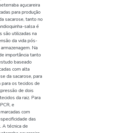
eterraba açucareira
izadas para produção
da sacarose, tanto no
andioquinha-salsa é
s são utilizadas na
ensão da vida pós-
 a armazenagem. Na
de importância tanto
 estudo baseado
cadas com alta
se da sacarose, para
da para os tecidos de
expressão de dois
tecidos da raiz. Para
-PCR, e
A marcadas com
especificidade das
. A técnica de