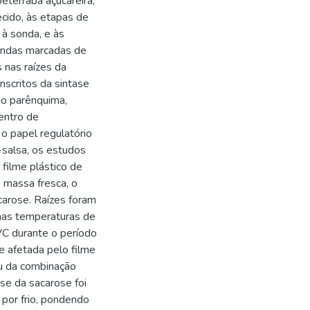
beterraba açucareira,
ecido, às etapas de
 à sonda, e às
sondas marcadas de
nas raízes da
anscritos da sintase
do parênquima,
entro de
 o papel regulatório
salsa, os estudos
 filme plástico de
 massa fresca, o
acarose. Raízes foram
as temperaturas de
VC durante o período
 afetada pelo filme
ou da combinação
ase da sacarose foi
 por frio, pondendo