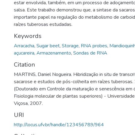
estar envolvida, também, em um processo de adoçamento
salsa. Este trabalho demonstrou que, a sintase da saca
importante papel na regulação do metabolismo de carboi
raízes tuberosas estudadas.
Keywords
Arracacha
,
Sugar beet
,
Storage
,
RNA probes
,
Mandioquinh
açucareira
,
Armazenamento
,
Sondas de RNA
Citation
MARTINS, Daniel Nogueira. Hibridização in situ de transcri
sacarose e estudos de pós-colheita em raízes tuberosas. 
(Doutorado em Controle da maturação e senescência em ó
Fisiologia molecular de plantas superiores) - Universidade
Viçosa, 2007.
URI
http://locus.ufv.br/handle/123456789/964