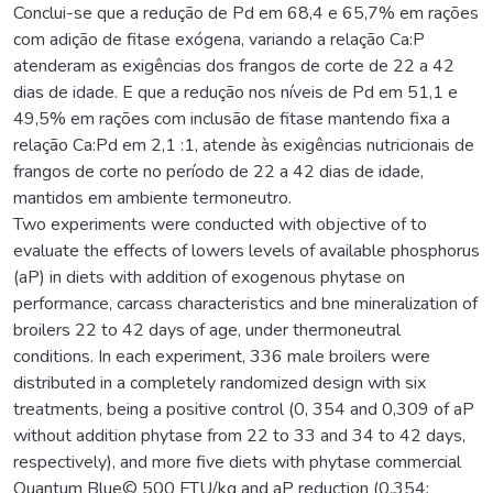
Conclui-se que a redução de Pd em 68,4 e 65,7% em rações
com adição de fitase exógena, variando a relação Ca:P
atenderam as exigências dos frangos de corte de 22 a 42
dias de idade. E que a redução nos níveis de Pd em 51,1 e
49,5% em rações com inclusão de fitase mantendo fixa a
relação Ca:Pd em 2,1 :1, atende às exigências nutricionais de
frangos de corte no período de 22 a 42 dias de idade,
mantidos em ambiente termoneutro.
Two experiments were conducted with objective of to
evaluate the effects of lowers levels of available phosphorus
(aP) in diets with addition of exogenous phytase on
performance, carcass characteristics and bne mineralization of
broilers 22 to 42 days of age, under thermoneutral
conditions. In each experiment, 336 male broilers were
distributed in a completely randomized design with six
treatments, being a positive control (0, 354 and 0,309 of aP
without addition phytase from 22 to 33 and 34 to 42 days,
respectively), and more five diets with phytase commercial
Quantum Blue© 500 FTU/kg and aP reduction (0,354;