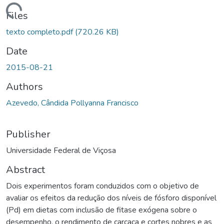
ding...
Files
texto completo.pdf
(720.26 KB)
Date
2015-08-21
Authors
Azevedo, Cândida Pollyanna Francisco
Publisher
Universidade Federal de Viçosa
Abstract
Dois experimentos foram conduzidos com o objetivo de
avaliar os efeitos da redução dos níveis de fósforo disponível
(Pd) em dietas com inclusão de fitase exógena sobre o
desempenho, o rendimento de carcaça e cortes nobres e as