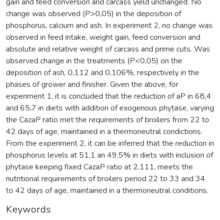
gain and feed conversion and carcass yield unchanged. No
change was observed (P>0,05) in the deposition of
phosphorus, calcium and ash. In experiment 2, no change was
observed in feed intake, weight gain, feed conversion and
absolute and relative weight of carcass and prime cuts. Was
observed change in the treatments (P<0,05) on the
deposition of ash, 0,112 and 0,106%, respectively in the
phases of grower and finisher. Given the above, for
experiment 1, it is concluded that the reduction of aP in 68,4
and 65,7 in diets with addition of exogenous phytase, varying
the CazaP ratio met the requirements of broilers from 22 to
42 days of age, maintained in a thermoneutral condictions.
From the experiment 2, it can be inferred that the reduction in
phosphorus levels at 51,1 an 49,5% in diets with inclusion of
phytase keeping fixed CazaP ratio at 2,111, meets the
nutritional requirements of broilers period 22 to 33 and 34
to 42 days of age, maintained in a thermoneutral conditions.
Keywords