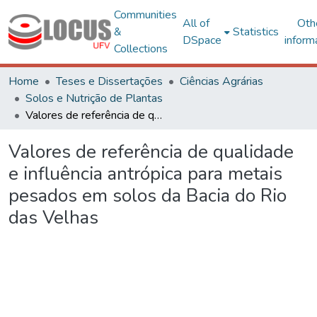
Communities
All of
Oth
&
Statistics
DSpace
inform
Collections
Home
Teses e Dissertações
Ciências Agrárias
Solos e Nutrição de Plantas
Valores de referência de qualidade e influência antrópica para metais pesados em solos da Bacia do Rio das Velhas
Valores de referência de qualidade
e influência antrópica para metais
pesados em solos da Bacia do Rio
das Velhas