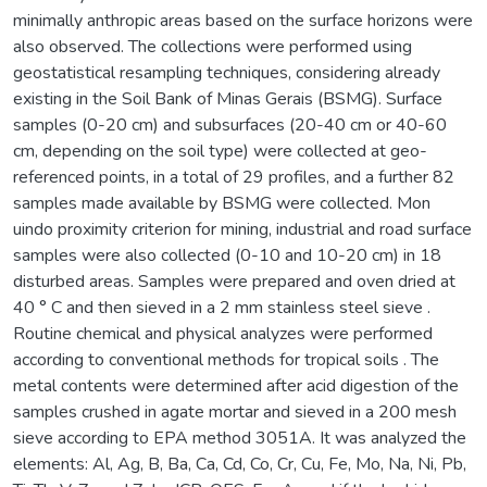
minimally anthropic areas based on the surface horizons were
also observed. The collections were performed using
geostatistical resampling techniques, considering already
existing in the Soil Bank of Minas Gerais (BSMG). Surface
samples (0-20 cm) and subsurfaces (20-40 cm or 40-60
cm, depending on the soil type) were collected at geo-
referenced points, in a total of 29 profiles, and a further 82
samples made available by BSMG were collected. Mon
uindo proximity criterion for mining, industrial and road surface
samples were also collected (0-10 and 10-20 cm) in 18
disturbed areas. Samples were prepared and oven dried at
40 ° C and then sieved in a 2 mm stainless steel sieve .
Routine chemical and physical analyzes were performed
according to conventional methods for tropical soils . The
metal contents were determined after acid digestion of the
samples crushed in agate mortar and sieved in a 200 mesh
sieve according to EPA method 3051A. It was analyzed the
elements: Al, Ag, B, Ba, Ca, Cd, Co, Cr, Cu, Fe, Mo, Na, Ni, Pb,