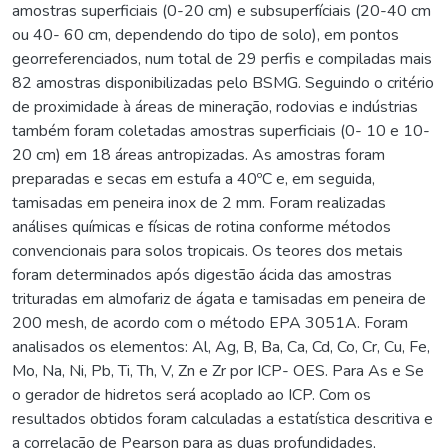
amostras superficiais (0-20 cm) e subsuperfíciais (20-40 cm
ou 40- 60 cm, dependendo do tipo de solo), em pontos
georreferenciados, num total de 29 perfis e compiladas mais
82 amostras disponibilizadas pelo BSMG. Seguindo o critério
de proximidade à áreas de mineração, rodovias e indústrias
também foram coletadas amostras superficiais (0- 10 e 10-
20 cm) em 18 áreas antropizadas. As amostras foram
preparadas e secas em estufa a 40ºC e, em seguida,
tamisadas em peneira inox de 2 mm. Foram realizadas
análises químicas e físicas de rotina conforme métodos
convencionais para solos tropicais. Os teores dos metais
foram determinados após digestão ácida das amostras
trituradas em almofariz de ágata e tamisadas em peneira de
200 mesh, de acordo com o método EPA 3051A. Foram
analisados os elementos: Al, Ag, B, Ba, Ca, Cd, Co, Cr, Cu, Fe,
Mo, Na, Ni, Pb, Ti, Th, V, Zn e Zr por ICP- OES. Para As e Se
o gerador de hidretos será acoplado ao ICP. Com os
resultados obtidos foram calculadas a estatística descritiva e
a correlação de Pearson para as duas profundidades,