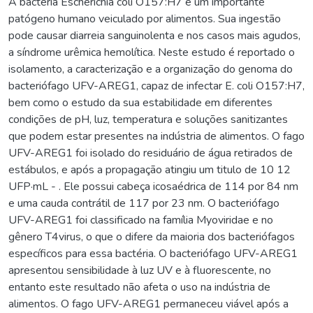
A bactéria Escherichia coli O157:H7 é um importante
patógeno humano veiculado por alimentos. Sua ingestão
pode causar diarreia sanguinolenta e nos casos mais agudos,
a síndrome urêmica hemolítica. Neste estudo é reportado o
isolamento, a caracterização e a organização do genoma do
bacteriófago UFV-AREG1, capaz de infectar E. coli O157:H7,
bem como o estudo da sua estabilidade em diferentes
condições de pH, luz, temperatura e soluções sanitizantes
que podem estar presentes na indústria de alimentos. O fago
UFV-AREG1 foi isolado do residuário de água retirados de
estábulos, e após a propagação atingiu um titulo de 10 12
UFP·mL - . Ele possui cabeça icosaédrica de 114 por 84 nm
e uma cauda contrátil de 117 por 23 nm. O bacteriófago
UFV-AREG1 foi classificado na família Myoviridae e no
gênero T4virus, o que o difere da maioria dos bacteriófagos
específicos para essa bactéria. O bacteriófago UFV-AREG1
apresentou sensibilidade à luz UV e à fluorescente, no
entanto este resultado não afeta o uso na indústria de
alimentos. O fago UFV-AREG1 permaneceu viável após a