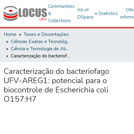
Communities
All of
Oth
&
Statistics
DSpace
inform
Collections
Home
Teses e Dissertações
Ciências Exatas e Tecnológicas
Ciência e Tecnologia de Alimentos
Caracterização do bacteriofago UFV-AREG1: potencial para o biocontrole de Escherichia coli O157:H7
Caracterização do bacteriofago
UFV-AREG1: potencial para o
biocontrole de Escherichia coli
O157:H7