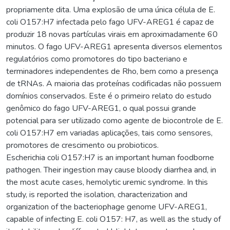
propriamente dita. Uma explosão de uma única célula de E.
coli O157:H7 infectada pelo fago UFV-AREG1 é capaz de
produzir 18 novas partículas virais em aproximadamente 60
minutos. O fago UFV-AREG1 apresenta diversos elementos
regulatórios como promotores do tipo bacteriano e
terminadores independentes de Rho, bem como a presença
de tRNAs. A maioria das proteínas codificadas não possuem
domínios conservados. Este é o primeiro relato do estudo
genômico do fago UFV-AREG1, o qual possui grande
potencial para ser utilizado como agente de biocontrole de E.
coli O157:H7 em variadas aplicações, tais como sensores,
promotores de crescimento ou probioticos.
Escherichia coli O157:H7 is an important human foodborne
pathogen. Their ingestion may cause bloody diarrhea and, in
the most acute cases, hemolytic uremic syndrome. In this
study, is reported the isolation, characterization and
organization of the bacteriophage genome UFV-AREG1,
capable of infecting E. coli O157: H7, as well as the study of