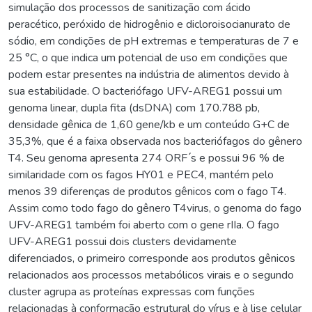
simulação dos processos de sanitização com ácido
peracético, peróxido de hidrogênio e dicloroisocianurato de
sódio, em condições de pH extremas e temperaturas de 7 e
25 °C, o que indica um potencial de uso em condições que
podem estar presentes na indústria de alimentos devido à
sua estabilidade. O bacteriófago UFV-AREG1 possui um
genoma linear, dupla fita (dsDNA) com 170.788 pb,
densidade gênica de 1,60 gene/kb e um conteúdo G+C de
35,3%, que é a faixa observada nos bacteriófagos do gênero
T4. Seu genoma apresenta 274 ORF ́s e possui 96 % de
similaridade com os fagos HY01 e PEC4, mantém pelo
menos 39 diferenças de produtos gênicos com o fago T4.
Assim como todo fago do gênero T4virus, o genoma do fago
UFV-AREG1 também foi aberto com o gene rIIa. O fago
UFV-AREG1 possui dois clusters devidamente
diferenciados, o primeiro corresponde aos produtos gênicos
relacionados aos processos metabólicos virais e o segundo
cluster agrupa as proteínas expressas com funções
relacionadas à conformação estrutural do vírus e à lise celular