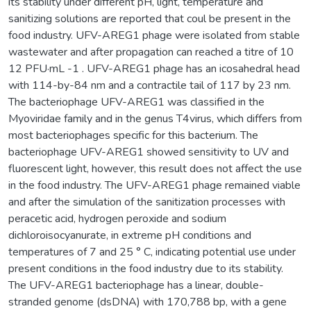
its stability under different pH, light, temperature and
sanitizing solutions are reported that coul be present in the
food industry. UFV-AREG1 phage were isolated from stable
wastewater and after propagation can reached a titre of 10
12 PFU·mL -1 . UFV-AREG1 phage has an icosahedral head
with 114-by-84 nm and a contractile tail of 117 by 23 nm.
The bacteriophage UFV-AREG1 was classified in the
Myoviridae family and in the genus T4virus, which differs from
most bacteriophages specific for this bacterium. The
bacteriophage UFV-AREG1 showed sensitivity to UV and
fluorescent light, however, this result does not affect the use
in the food industry. The UFV-AREG1 phage remained viable
and after the simulation of the sanitization processes with
peracetic acid, hydrogen peroxide and sodium
dichloroisocyanurate, in extreme pH conditions and
temperatures of 7 and 25 ° C, indicating potential use under
present conditions in the food industry due to its stability.
The UFV-AREG1 bacteriophage has a linear, double-
stranded genome (dsDNA) with 170,788 bp, with a gene