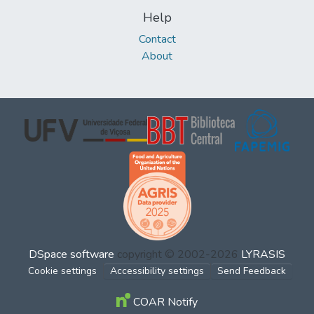
Help
Contact
About
DSpace software
copyright © 2002-2026
LYRASIS
Cookie settings
Accessibility settings
Send Feedback
COAR Notify