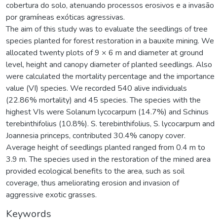
cobertura do solo, atenuando processos erosivos e a invasão
por gramíneas exóticas agressivas.
The aim of this study was to evaluate the seedlings of tree
species planted for forest restoration in a bauxite mining. We
allocated twenty plots of 9 × 6 m and diameter at ground
level, height and canopy diameter of planted seedlings. Also
were calculated the mortality percentage and the importance
value (VI) species. We recorded 540 alive individuals
(22.86% mortality) and 45 species. The species with the
highest VIs were Solanum lycocarpum (14.7%) and Schinus
terebinthifolius (10.8%). S. terebinthifolius, S. lycocarpum and
Joannesia princeps, contributed 30.4% canopy cover.
Average height of seedlings planted ranged from 0.4 m to
3.9 m. The species used in the restoration of the mined area
provided ecological benefits to the area, such as soil
coverage, thus ameliorating erosion and invasion of
aggressive exotic grasses.
Keywords