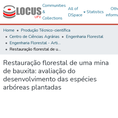
Communities
All of
Oth
&
Statistics
DSpace
inform
Collections
Home
Produção Técnico-científica
Centro de Ciências Agrárias
Engenharia Florestal
Engenharia Florestal - Artigos
Restauração florestal de uma mina de bauxita: avaliação do desenvolvimento das espécies arbóreas plantadas
Restauração florestal de uma mina
de bauxita: avaliação do
desenvolvimento das espécies
arbóreas plantadas